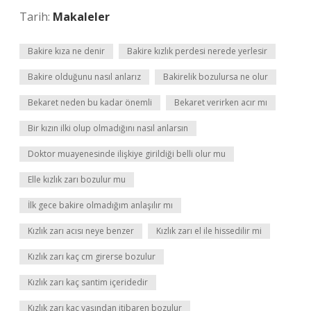
Tarih:
Makaleler
Bakire kıza ne denir
Bakire kızlık perdesi nerede yerlesir
Bakire olduğunu nasıl anlarız
Bakirelik bozulursa ne olur
Bekaret neden bu kadar önemli
Bekaret verirken acır mı
Bir kızın ilki olup olmadığını nasıl anlarsın
Doktor muayenesinde ilişkiye girildiği belli olur mu
Elle kızlık zarı bozulur mu
İlk gece bakire olmadığım anlaşılır mı
Kızlık zarı acısı neye benzer
Kızlık zarı el ile hissedilir mi
Kızlık zarı kaç cm girerse bozulur
Kızlık zarı kaç santim içeridedir
Kızlık zarı kaç yaşından itibaren bozulur