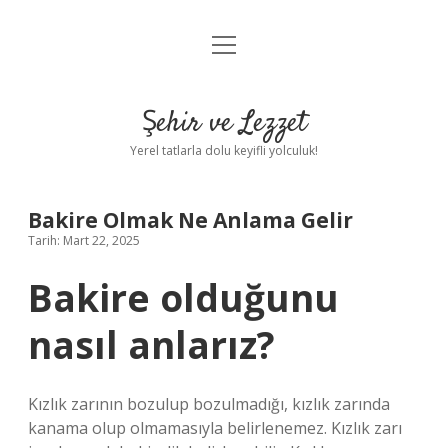
menüyü
Anasayfa
aç
Gizlilik Politikası
Şehir ve Lezzet
Yasal Uyarı
Yerel tatlarla dolu keyifli yolculuk!
Hakkımızda
Bakire Olmak Ne Anlama Gelir
Tarih: Mart 22, 2025
Bakire olduğunu
nasıl anlarız?
Kızlık zarının bozulup bozulmadığı, kızlık zarında
kanama olup olmamasıyla belirlenemez. Kızlık zarı