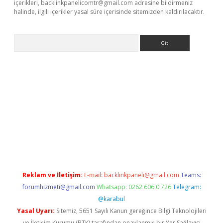
içerikleri,
backlinkpanelicomtr@gmail.com
adresine bildirmeniz
halinde, ilgili içerikler yasal süre içerisinde sitemizden kaldırılacaktır.
Arama
iriş
Reklam ve İletişim:
E-mail:
backlinkpaneli@gmail.com
Teams:
forumhizmeti@gmail.com
Whatsapp: 0262 606 0 726
Telegram:
@karabul
Yasal Uyarı:
Sitemiz, 5651 Sayılı Kanun gereğince Bilgi Teknolojileri
ve İletişim Kurumu (BTK) tarafından onaylanmış bir Yer Sağlayıcı