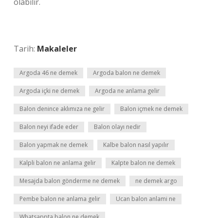
olabilir.
Tarih:
Makaleler
Argoda 46 ne demek
Argoda balon ne demek
Argoda içki ne demek
Argoda ne anlama gelir
Balon denince aklımıza ne gelir
Balon içmek ne demek
Balon neyi ifade eder
Balon olayı nedir
Balon yapmak ne demek
Kalbe balon nasıl yapılır
Kalpli balon ne anlama gelir
Kalpte balon ne demek
Mesajda balon gönderme ne demek
ne demek argo
Pembe balon ne anlama gelir
Ucan balon anlami ne
Whatsappta balon ne demek