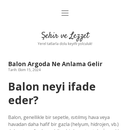
menüyü
Anasayfa
aç
Gizlilik Politikası
Şehir ve Lezzet
Yasal Uyarı
Yerel tatlarla dolu keyifli yolculuk!
Hakkımızda
Balon Argoda Ne Anlama Gelir
Tarih: Ekim 15, 2024
Balon neyi ifade
eder?
Balon, genellikle bir sepetle, ısıtılmış hava veya
havadan daha hafif bir gazla (helyum, hidrojen, vb.)