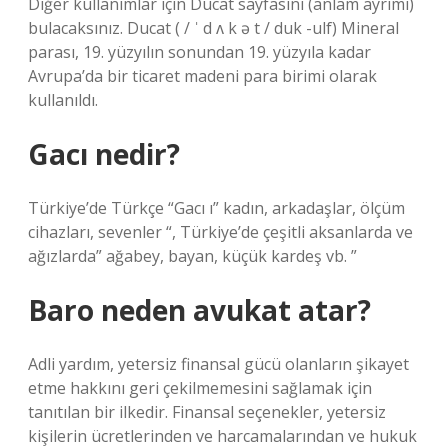
Diğer kullanımlar için Ducat sayfasını (anlam ayrımı)
bulacaksınız. Ducat ( / ˈ d ʌ k ə t / duk -ulf) Mineral
parası, 19. yüzyılın sonundan 19. yüzyıla kadar
Avrupa’da bir ticaret madeni para birimi olarak
kullanıldı.
Gacı nedir?
Türkiye’de Türkçe “Gacı ı” kadın, arkadaşlar, ölçüm
cihazları, sevenler “, Türkiye’de çeşitli aksanlarda ve
ağızlarda” ağabey, bayan, küçük kardeş vb. ”
Baro neden avukat atar?
Adli yardım, yetersiz finansal gücü olanların şikayet
etme hakkını geri çekilmemesini sağlamak için
tanıtılan bir ilkedir. Finansal seçenekler, yetersiz
kişilerin ücretlerinden ve harcamalarından ve hukuk