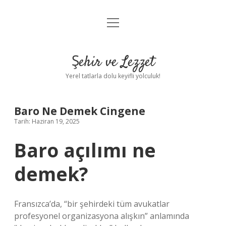
menüyü
Anasayfa
aç
Gizlilik Politikası
Şehir ve Lezzet
Yasal Uyarı
Yerel tatlarla dolu keyifli yolculuk!
Hakkımızda
Baro Ne Demek Cingene
Tarih: Haziran 19, 2025
Baro açılımı ne
demek?
Fransızca’da, “bir şehirdeki tüm avukatlar
profesyonel organizasyona alışkın” anlamında