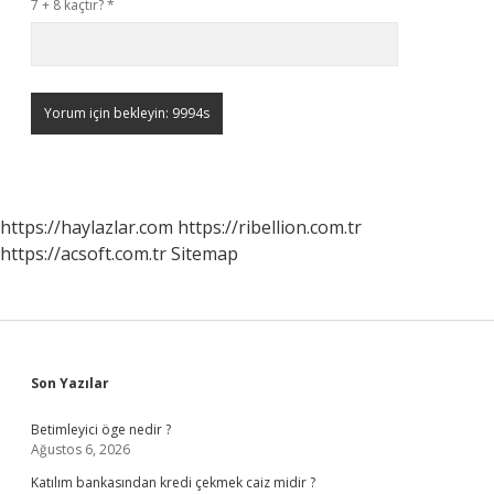
7 + 8 kaçtır?
*
https://haylazlar.com
https://ribellion.com.tr
https://acsoft.com.tr
Sitemap
Sidebar
Son Yazılar
Betimleyici öge nedir ?
Ağustos 6, 2026
Katılım bankasından kredi çekmek caiz midir ?