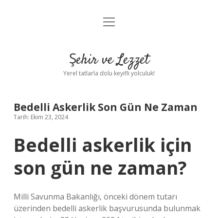
menüyü
Anasayfa
aç
Gizlilik Politikası
Şehir ve Lezzet
Yasal Uyarı
Yerel tatlarla dolu keyifli yolculuk!
Hakkımızda
Bedelli Askerlik Son Gün Ne Zaman
Tarih: Ekim 23, 2024
Bedelli askerlik için
son gün ne zaman?
Milli Savunma Bakanlığı, önceki dönem tutarı
üzerinden bedelli askerlik başvurusunda bulunmak