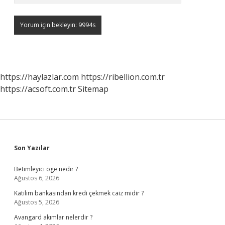
https://haylazlar.com
https://ribellion.com.tr
https://acsoft.com.tr
Sitemap
Sidebar
Son Yazılar
Betimleyici öge nedir ?
Ağustos 6, 2026
Katılım bankasından kredi çekmek caiz midir ?
Ağustos 5, 2026
Avangard akımlar nelerdir ?