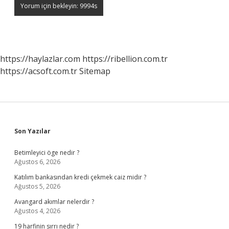
https://haylazlar.com
https://ribellion.com.tr
https://acsoft.com.tr
Sitemap
Sidebar
Son Yazılar
Betimleyici öge nedir ?
Ağustos 6, 2026
Katılım bankasından kredi çekmek caiz midir ?
Ağustos 5, 2026
Avangard akımlar nelerdir ?
Ağustos 4, 2026
19 harfinin sırrı nedir ?