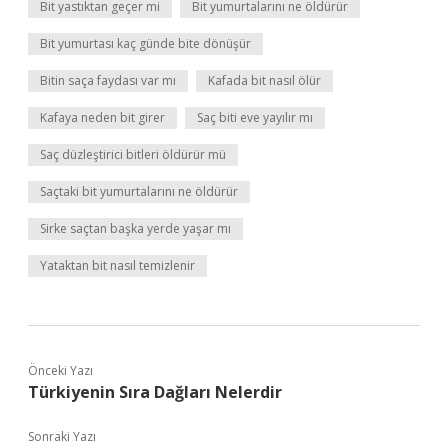
Bit yastıktan geçer mi
Bit yumurtalarını ne öldürür
Bit yumurtası kaç günde bite dönüşür
Bitin saça faydası var mı
Kafada bit nasıl ölür
Kafaya neden bit girer
Saç biti eve yayılır mı
Saç düzleştirici bitleri öldürür mü
Saçtaki bit yumurtalarını ne öldürür
Sirke saçtan başka yerde yaşar mı
Yataktan bit nasıl temizlenir
Önceki Yazı
Türkiyenin Sıra Dağları Nelerdir
Sonraki Yazı