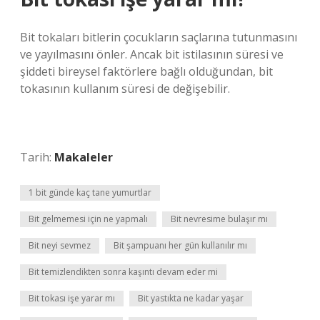
Bit tokaları bitlerin çocukların saçlarına tutunmasını
ve yayılmasını önler. Ancak bit istilasının süresi ve
şiddeti bireysel faktörlere bağlı olduğundan, bit
tokasının kullanım süresi de değişebilir.
Tarih:
Makaleler
1 bit günde kaç tane yumurtlar
Bit gelmemesi için ne yapmalı
Bit nevresime bulaşır mı
Bit neyi sevmez
Bit şampuanı her gün kullanılır mı
Bit temizlendikten sonra kaşıntı devam eder mi
Bit tokası işe yarar mı
Bit yastıkta ne kadar yaşar