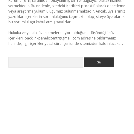
Kurumu (BTK) tarafından onaylanmış bir Yer Sağlayıcı olarak hizmet
vermektedir. Bu nedenle, sitedeki içerikleri proaktif olarak denetleme
veya araştırma yükümlülüğümüz bulunmamaktadır. Ancak, üyelerimiz
yazdıkları içeriklerin sorumluluğunu taşımakta olup, siteye üye olarak
bu sorumluluğu kabul etmiş sayılırlar.
Hukuka ve yasal düzenlemelere aykırı olduğunu düşündüğünüz
içerikleri,
backlinkpanelicomtr@gmail.com
adresine bildirmeniz
halinde, ilgili içerikler yasal süre içerisinde sitemizden kaldırılacaktır.
Arama
iriş