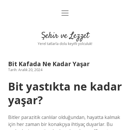
menüyü
Anasayfa
aç
Gizlilik Politikası
Şehir ve Lezzet
Yasal Uyarı
Yerel tatlarla dolu keyifli yolculuk!
Hakkımızda
Bit Kafada Ne Kadar Yaşar
Tarih: Aralık 20, 2024
Bit yastıkta ne kadar
yaşar?
Bitler parazitik canlılar olduğundan, hayatta kalmak
için her zaman bir konakçıya ihtiyaç duyarlar. Bu