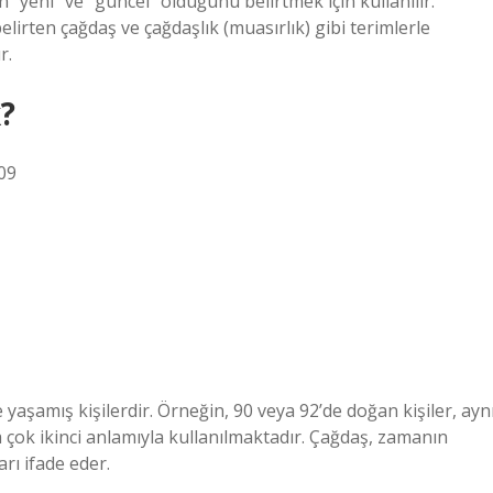
n “yeni” ve “güncel” olduğunu belirtmek için kullanılır.
elirten çağdaş ve çağdaşlık (muasırlık) gibi terimlerle
r.
?
09
şamış kişilerdir. Örneğin, 90 veya 92’de doğan kişiler, ayn
ha çok ikinci anlamıyla kullanılmaktadır. Çağdaş, zamanın
arı ifade eder.