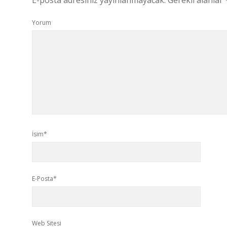
E-posta adresiniz yayınlanmayacak.
Gerekli alanlar
Yorum
İsim*
E-Posta*
Web Sitesi