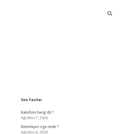
Sidebar
Son Yazılar
tulipbet gir
Kakofoni hangi dil ?
Ağustos 7, 2026
Betimleyici öge nedir ?
Ağustos 6, 2026