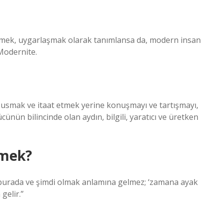
ek, uygarlaşmak olarak tanımlansa da, modern insan
Modernite.
n; susmak ve itaat etmek yerine konuşmayı ve tartışmayı,
ünün bilincinde olan aydın, bilgili, yaratıcı ve üretken
emek?
 burada ve şimdi olmak anlamına gelmez; ‘zamana ayak
gelir.”