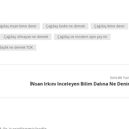
ağdaş insan kime denir
Çağdaş kadın ne demek
Çağdaş kime denir
Çağdaş olmayan ne demek
Çağdaş ve modern aynı şey mi
aşlık ne demek TDK
Sonraki Yaz
İNsan Irkını Inceleyen Bilim Dalına Ne Deni