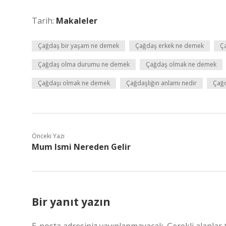
Tarih:
Makaleler
Çağdaş bir yaşam ne demek
Çağdaş erkek ne demek
Ç
Çağdaş olma durumu ne demek
Çağdaş olmak ne demek
Çağdaşı olmak ne demek
Çağdaşlığın anlamı nedir
Çağd
Önceki Yazı
Mum Ismi Nereden Gelir
Bir yanıt yazın