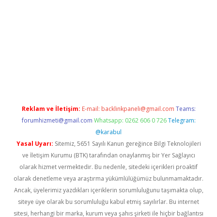
 giriş
Reklam ve İletişim:
E-mail:
backlinkpaneli@gmail.com
Teams:
forumhizmeti@gmail.com
Whatsapp: 0262 606 0 726
Telegram:
@karabul
Yasal Uyarı:
Sitemiz, 5651 Sayılı Kanun gereğince Bilgi Teknolojileri
ve İletişim Kurumu (BTK) tarafından onaylanmış bir Yer Sağlayıcı
olarak hizmet vermektedir. Bu nedenle, sitedeki içerikleri proaktif
olarak denetleme veya araştırma yükümlülüğümüz bulunmamaktadır.
Ancak, üyelerimiz yazdıkları içeriklerin sorumluluğunu taşımakta olup,
siteye üye olarak bu sorumluluğu kabul etmiş sayılırlar. Bu internet
sitesi, herhangi bir marka, kurum veya şahıs şirketi ile hiçbir bağlantısı