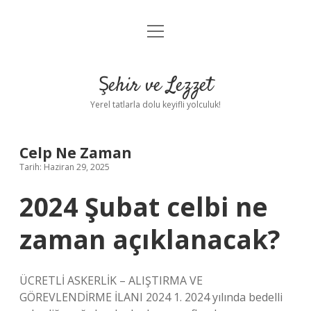
menüyü
Anasayfa
aç
Gizlilik Politikası
Şehir ve Lezzet
Yasal Uyarı
Yerel tatlarla dolu keyifli yolculuk!
Hakkımızda
Celp Ne Zaman
Tarih: Haziran 29, 2025
2024 Şubat celbi ne
zaman açıklanacak?
ÜCRETLİ ASKERLİK – ALIŞTIRMA VE
GÖREVLENDİRME İLANI 2024 1. 2024 yılında bedelli