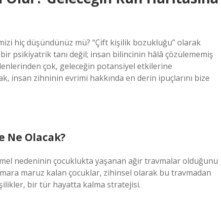
imizi hiç düşündünüz mü? “Çift kişilik bozukluğu” olarak
ir psikiyatrik tanı değil; insan bilincinin hâlâ çözülememiş
denlerinden çok, geleceğin potansiyel etkilerine
, insan zihninin evrimi hakkında en derin ipuçlarını bize
e Ne Olacak?
temel nedeninin çocuklukta yaşanan ağır travmalar olduğunu
stismara maruz kalan çocuklar, zihinsel olarak bu travmadan
şilikler, bir tür hayatta kalma stratejisi.