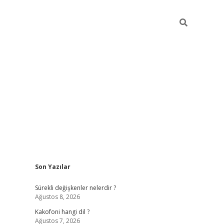
Sidebar
Son Yazılar
tulipbet gir
Sürekli değişkenler nelerdir ?
Ağustos 8, 2026
Kakofoni hangi dil ?
Ağustos 7, 2026