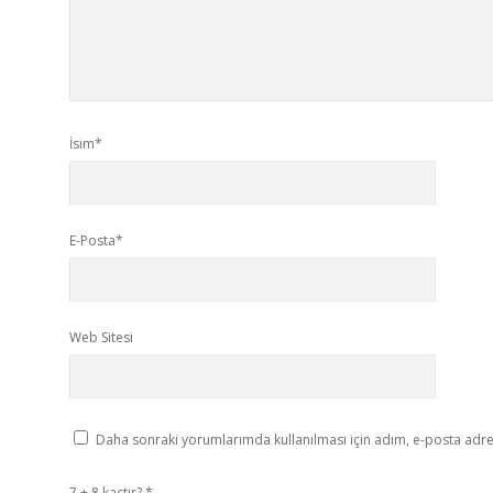
İsim*
E-Posta*
Web Sitesi
Daha sonraki yorumlarımda kullanılması için adım, e-posta adres
7 + 8 kaçtır?
*