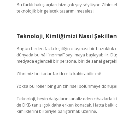
Bu farklı bakış açıları bize çok şey söylüyor: Zihinsel
teknolojik bir gelecek tasarımı meselesi.
—
Teknoloji, Kimliğimizi Nasıl Şekille
Bugün birden fazla kişiliğin oluşması bir bozukluk ol
dünyada bu hâl “normal” sayılmaya başlayabilir. Düşü
medyada eğlenceli bir persona, biri de sanal gerçek
Zihnimiz bu kadar farklı rolü kaldırabilir mi?
Yoksa bu roller bir gün zihinsel bölünmeye dönüşerek
Teknoloji, beyin dalgalarını analiz eden cihazlarla k
de DKB tanısı çok daha erken konacak. Hatta belki de 
kimliklerini birbiriyle barıştırmak üzerine.