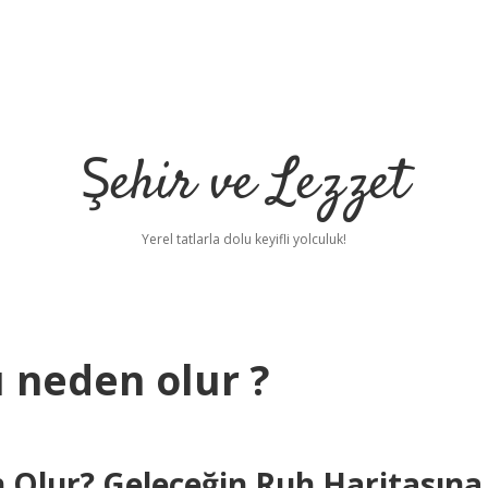
Şehir ve Lezzet
Yerel tatlarla dolu keyifli yolculuk!
u neden olur ?
n Olur? Geleceğin Ruh Haritasına