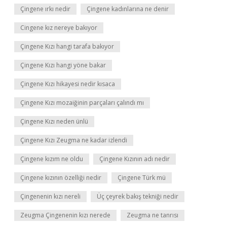
Çingene ırkı nedir
Çingene kadınlarına ne denir
Cingene kız nereye bakıyor
Çingene Kızı hangi tarafa bakıyor
Çingene Kızı hangi yöne bakar
Çingene Kızı hikayesi nedir kısaca
Çingene Kızı mozaiğinin parçaları çalındı mı
Çingene Kızı neden ünlü
Çingene Kızı Zeugma ne kadar izlendi
Çingene kızım ne oldu
Çingene Kızının adı nedir
Çingene kızının özelliği nedir
Çingene Türk mü
Çingenenin kızı nereli
Üç çeyrek bakış tekniği nedir
Zeugma Çingenenin kızı nerede
Zeugma ne tanrısı