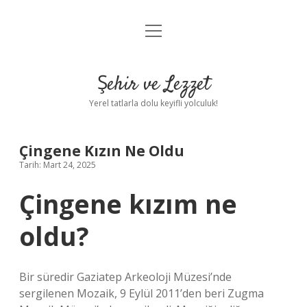
menüyü
Anasayfa
aç
Gizlilik Politikası
Şehir ve Lezzet
Yasal Uyarı
Yerel tatlarla dolu keyifli yolculuk!
Hakkımızda
Çingene Kızın Ne Oldu
Tarih: Mart 24, 2025
Çingene kızım ne
oldu?
Bir süredir Gaziatep Arkeoloji Müzesi’nde
sergilenen Mozaik, 9 Eylül 2011’den beri Zugma