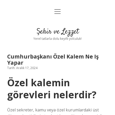
menüyü
Anasayfa
aç
Gizlilik Politikası
Şehir ve Lezzet
Yasal Uyarı
Yerel tatlarla dolu keyifli yolculuk!
Hakkımızda
Cumhurbaşkanı Özel Kalem Ne Iş
Yapar
Tarih: Aralık 17, 2024
Özel kalemin
görevleri nelerdir?
Özel sekreter, kamu veya özel kurumlardaki üst