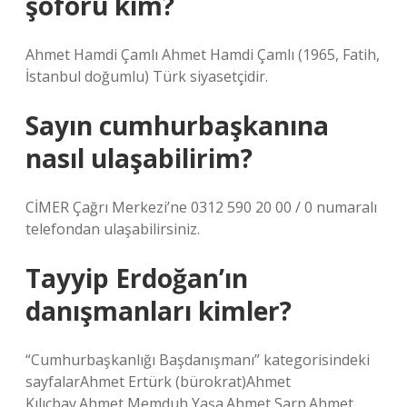
şoförü kim?
Ahmet Hamdi Çamlı Ahmet Hamdi Çamlı (1965, Fatih,
İstanbul doğumlu) Türk siyasetçidir.
Sayın cumhurbaşkanına
nasıl ulaşabilirim?
CİMER Çağrı Merkezi’ne 0312 590 20 00 / 0 numaralı
telefondan ulaşabilirsiniz.
Tayyip Erdoğan’ın
danışmanları kimler?
“Cumhurbaşkanlığı Başdanışmanı” kategorisindeki
sayfalarAhmet Ertürk (bürokrat)Ahmet
Kılıçbay.Ahmet Memduh Yaşa.Ahmet Sarp.Ahmet