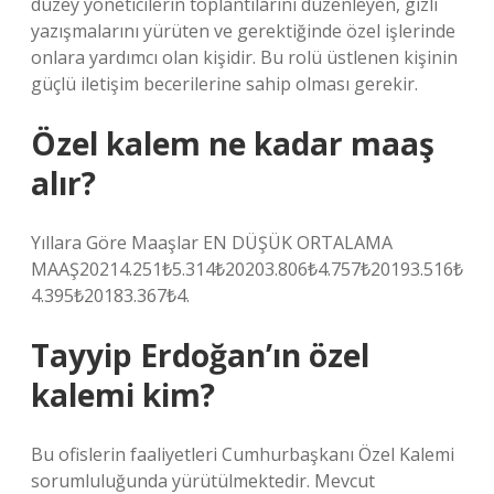
düzey yöneticilerin toplantılarını düzenleyen, gizli
yazışmalarını yürüten ve gerektiğinde özel işlerinde
onlara yardımcı olan kişidir. Bu rolü üstlenen kişinin
güçlü iletişim becerilerine sahip olması gerekir.
Özel kalem ne kadar maaş
alır?
Yıllara Göre Maaşlar EN DÜŞÜK ORTALAMA
MAAŞ20214.251₺5.314₺20203.806₺4.757₺20193.516₺
4.395₺20183.367₺4.
Tayyip Erdoğan’ın özel
kalemi kim?
Bu ofislerin faaliyetleri Cumhurbaşkanı Özel Kalemi
sorumluluğunda yürütülmektedir. Mevcut