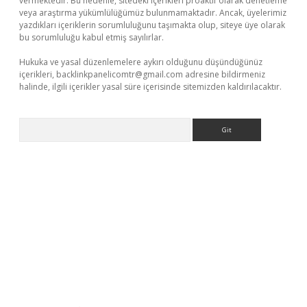
vermektedir. Bu nedenle, sitedeki içerikleri proaktif olarak denetleme
veya araştırma yükümlülüğümüz bulunmamaktadır. Ancak, üyelerimiz
yazdıkları içeriklerin sorumluluğunu taşımakta olup, siteye üye olarak
bu sorumluluğu kabul etmiş sayılırlar.
Hukuka ve yasal düzenlemelere aykırı olduğunu düşündüğünüz
içerikleri,
backlinkpanelicomtr@gmail.com
adresine bildirmeniz
halinde, ilgili içerikler yasal süre içerisinde sitemizden kaldırılacaktır.
Arama
iriş