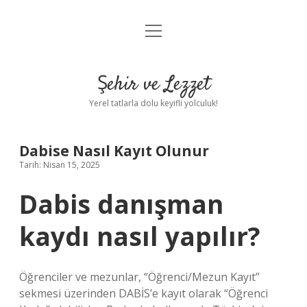
menüyü
Anasayfa
aç
Gizlilik Politikası
Şehir ve Lezzet
Yasal Uyarı
Yerel tatlarla dolu keyifli yolculuk!
Hakkımızda
Dabise Nasıl Kayıt Olunur
Tarih: Nisan 15, 2025
Dabis danışman
kaydı nasıl yapılır?
Öğrenciler ve mezunlar, “Öğrenci/Mezun Kayıt”
sekmesi üzerinden DABİS’e kayıt olarak “Öğrenci