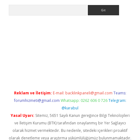
Arama
t giriş
Reklam ve İletişim:
E-mail:
backlinkpaneli@gmail.com
Teams:
forumhizmeti@gmail.com
Whatsapp: 0262 606 0 726
Telegram:
@karabul
Yasal Uyarı:
Sitemiz, 5651 Sayılı Kanun gereğince Bilgi Teknolojileri
ve İletişim Kurumu (BTK) tarafından onaylanmış bir Yer Sağlayıcı
olarak hizmet vermektedir. Bu nedenle, sitedeki içerikleri proaktif
olarak denetleme veya araştırma yükümlülüğümüz bulunmamaktadır.