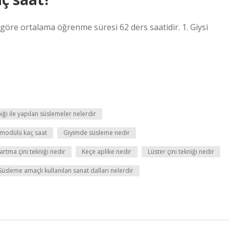
e göre ortalama öğrenme süresi 62 ders saatidir. 1. Giysi
niği ile yapılan süslemeler nelerdir
modülü kaç saat
Giyimde süsleme nedir
rtma çini tekniği nedir
Keçe aplike nedir
Lüster çini tekniği nedir
Süsleme amaçlı kullanılan sanat dalları nelerdir