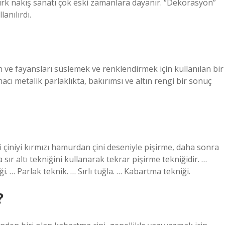
rk nakış sanatı çok eski zamanlara dayanır. “Dekorasyon”
lanılırdı.
en ve fayansları süslemek ve renklendirmek için kullanılan bir
acı metalik parlaklıkta, bakırımsı ve altın rengi bir sonuç
lli çiniyi kırmızı hamurdan çini deseniyle pişirme, daha sonra
sır altı tekniğini kullanarak tekrar pişirme tekniğidir. …
ği. … Parlak teknik. … Sırlı tuğla. … Kabartma tekniği.
?