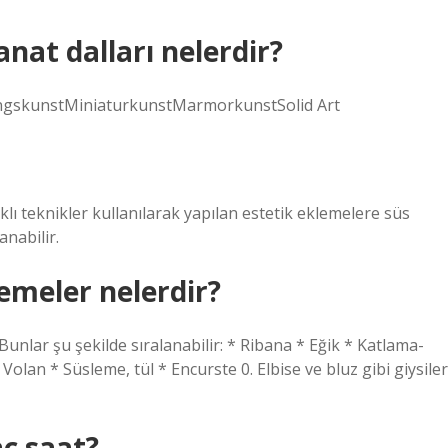
nat dalları nelerdir?
skunstMiniaturkunstMarmorkunstSolid Art
lı teknikler kullanılarak yapılan estetik eklemelere süs
anabilir.
lemeler nelerdir?
. Bunlar şu şekilde sıralanabilir: * Ribana * Eğik * Katlama-
 Volan * Süsleme, tül * Encurste 0. Elbise ve bluz gibi giysiler
ç saat?