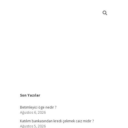
Sidebar
Son Yazılar
tulipbet giriş
Betimleyici öge nedir ?
Ağustos 6, 2026
Katılım bankasından kredi çekmek caiz midir ?
Ağustos 5, 2026