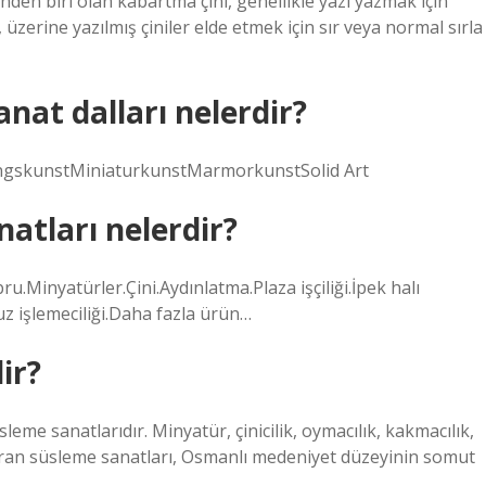
inden biri olan kabartma çini, genellikle yazı yazmak için
r, üzerine yazılmış çiniler elde etmek için sır veya normal sırla
nat dalları nelerdir?
skunstMiniaturkunstMarmorkunstSolid Art
atları nelerdir?
u.Minyatürler.Çini.Aydınlatma.Plaza işçiliği.İpek halı
z işlemeciliği.Daha fazla ürün…
ir?
eme sanatlarıdır. Minyatür, çinicilik, oymacılık, kakmacılık,
rındıran süsleme sanatları, Osmanlı medeniyet düzeyinin somut