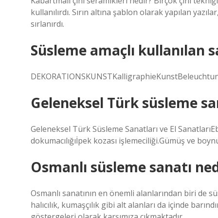
Kabartmalı çini seramikleri nedir? Birçok çini tekniğ
kullanılırdı. Sırın altına şablon olarak yapılan yazıla
sırlanırdı.
Süsleme amaçlı kullanılan sa
DEKORATIONSKUNSTKalligraphieKunstBeleuchtung
Geleneksel Türk süsleme san
Geleneksel Türk Süsleme Sanatları ve El SanatlarıEbr
dokumacılığıİpek kozası işlemeciliği.Gümüş ve boynu
Osmanlı süsleme sanatı ned
Osmanlı sanatının en önemli alanlarından biri de süsl
halıcılık, kumaşçılık gibi alt alanları da içinde ba
göstergeleri olarak karşımıza çıkmaktadır.