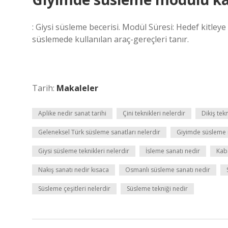
: Giysi süsleme becerisi. Modül Süresi: Hedef kitley
süslemede kullanılan araç-gereçleri tanır.
Tarih:
Makaleler
Aplike nedir sanat tarihi
Çini teknikleri nelerdir
Dikiş tek
Geleneksel Türk süsleme sanatları nelerdir
Giyimde süsleme 
Giysi süsleme teknikleri nelerdir
İsleme sanatı nedir
Kaba
Nakış sanatı nedir kısaca
Osmanlı süsleme sanatı nedir
Süsleme çeşitleri nelerdir
Süsleme tekniği nedir