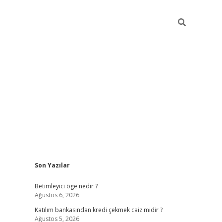
Sidebar
Son Yazılar
tulipbet giriş
Betimleyici öge nedir ?
Ağustos 6, 2026
Katılım bankasından kredi çekmek caiz midir ?
Ağustos 5, 2026