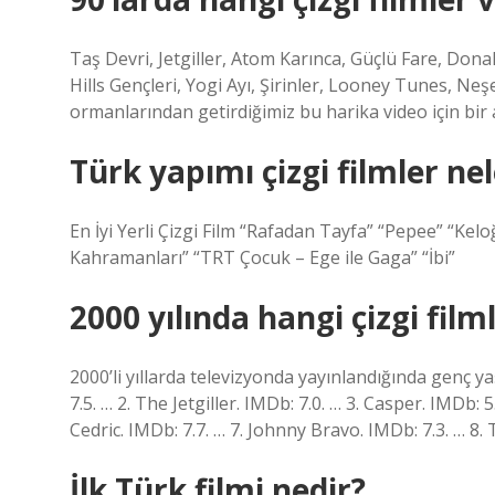
Taş Devri, Jetgiller, Atom Karınca, Güçlü Fare, Don
Hills Gençleri, Yogi Ayı, Şirinler, Looney Tunes, Ne
ormanlarından getirdiğimiz bu harika video için bir
Türk yapımı çizgi filmler nel
En İyi Yerli Çizgi Film “Rafadan Tayfa” “Pepee” “Kel
Kahramanları” “TRT Çocuk – Ege ile Gaga” “İbi”
2000 yılında hangi çizgi film
2000’li yıllarda televizyonda yayınlandığında genç ya
7.5. … 2. The Jetgiller. IMDb: 7.0. … 3. Casper. IMDb:
Cedric. IMDb: 7.7. … 7. Johnny Bravo. IMDb: 7.3. … 8.
İlk Türk filmi nedir?