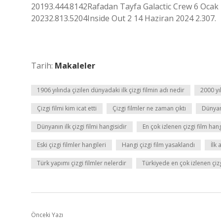
20193.444.8142Rafadan Tayfa Galactic Crew 6 Ocak 
20232.813.5204Inside Out 2 14 Haziran 2024 2.307.
Tarih:
Makaleler
1906 yılında çizilen dünyadaki ilk çizgi filmin adı nedir
2000 yı
Çizgi filmi kim icat etti
Çizgi filmler ne zaman çıktı
Dünyanı
Dünyanın ilk çizgi filmi hangisidir
En çok izlenen çizgi film hang
Eski çizgi filmler hangileri
Hangi çizgi film yasaklandı
İlk
Türk yapımı çizgi filmler nelerdir
Türkiyede en çok izlenen çizg
Önceki Yazı