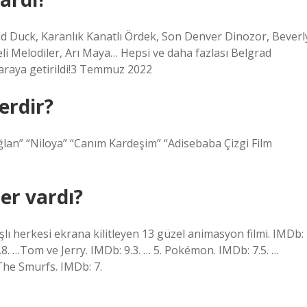
ald Duck, Karanlık Kanatlı Ördek, Son Denver Dinozor, Beverl
şeli Melodiler, Arı Maya… Hepsi ve daha fazlası Belgrad
 araya getirildi!3 Temmuz 2022
erdir?
oğlan” “Niloya” “Canım Kardeşim” “Adisebaba Çizgi Film
ler vardı?
şlı herkesi ekrana kilitleyen 13 güzel animasyon filmi. IMDb:
 5.8. …Tom ve Jerry. IMDb: 9.3. … 5. Pokémon. IMDb: 7.5. …
 The Smurfs. IMDb: 7.