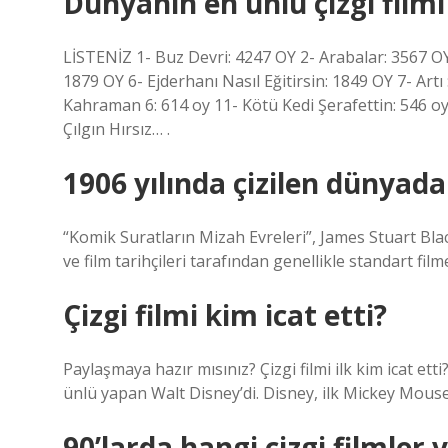
Dünyanın en ünlü çizgi filmi
LİSTENİZ 1- Buz Devri: 4247 OY 2- Arabalar: 3567 O
1879 OY 6- Ejderhanı Nasıl Eğitirsin: 1849 OY 7- Art
Kahraman 6: 614 oy 11- Kötü Kedi Şerafettin: 546 oy
Çılgın Hırsız… .
1906 yılında çizilen dünyadak
“Komik Suratların Mizah Evreleri”, James Stuart Blac
ve film tarihçileri tarafından genellikle standart fil
Çizgi filmi kim icat etti?
Paylaşmaya hazır mısınız? Çizgi filmi ilk kim icat etti?
ünlü yapan Walt Disney’di. Disney, ilk Mickey Mouse ç
90’larda hangi çizgi filmler 