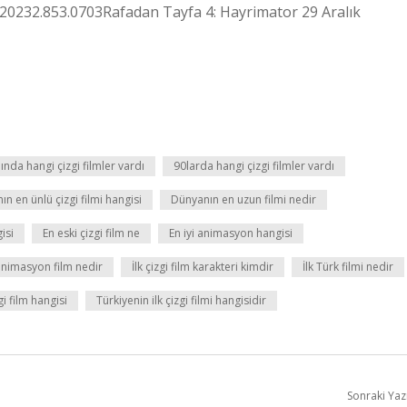
20232.853.0703Rafadan Tayfa 4: Hayrimator 29 Aralık
lında hangi çizgi filmler vardı
90larda hangi çizgi filmler vardı
n en ünlü çizgi filmi hangisi
Dünyanın en uzun filmi nedir
isi
En eski çizgi film ne
En iyi animasyon hangisi
 animasyon film nedir
İlk çizgi film karakteri kimdir
İlk Türk filmi nedir
i film hangisi
Türkiyenin ilk çizgi filmi hangisidir
Sonraki Yaz