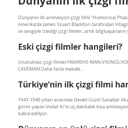
Dünyanın ilk çizgi fi
Dünyanın ilk animasyon çizgi filmi “Humorous Phases
Amerika’da James Stuart Blackton tarafından Vitagrap
ve sevgiyle izlediği çizgi filmler, artık bilgisayarlar
Eski çizgi filmler hangileri?
Unutulmaz çizgi filmlerYAKARIHE-MAN.VIKINGS
CAVEMAN.Daha fazla makale…
Türkiye’nin ilk çizgi filmi ha
1947-1949 yılları arasında Devlet Güzel Sanatlar Ak
görev yapan Vedat Ar’ın üç dakikalık kısa animasyon
kabul ediliyor.