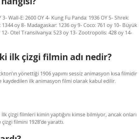
 hangisi?
Y 3- Wall-E: 2600 OY 4- Kung Fu Panda: 1936 OY 5- Shrek:
ı : 1344 oy 8- Madagaskar: 1236 oy 9- Coco: 761 oy 10- Büyük
 12- Otel Transilvanya: 523 oy 13- Zootropolis: 428 oy 14-
i ilk çizgi filmin adı nedir?
kton’ın yönettiği 1906 yapımı sessiz animasyon kısa filmidir
me kaydedilen ilk animasyon filmi olarak kabul edilir.
 İlk çizgi filmleri kimin yaptığını kimse bilmiyor, ancak onları
izgi filmini 1928’de yarattı.
vardı?