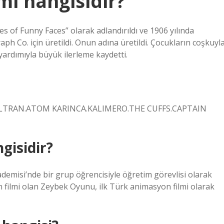
lmi hangisidir?
 of Funny Faces” olarak adlandırıldı ve 1906 yılında
h Co. için üretildi. Onun adına üretildi. Çocukların coşkuyl
ın yardımıyla büyük ilerleme kaydetti.
.VOLTRAN.ATOM KARINCA.KALIMERO.THE CUFFS.CAPTAIN
ngisidir?
ademisi’nde bir grup öğrencisiyle öğretim görevlisi olarak
 filmi olan Zeybek Oyunu, ilk Türk animasyon filmi olarak