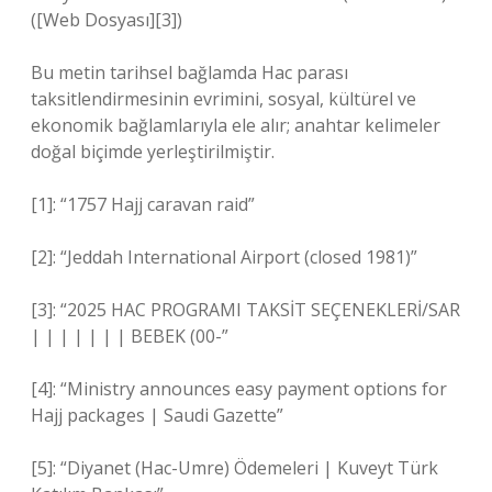
([Web Dosyası][3])
Bu metin tarihsel bağlamda Hac parası
taksitlendirmesinin evrimini, sosyal, kültürel ve
ekonomik bağlamlarıyla ele alır; anahtar kelimeler
doğal biçimde yerleştirilmiştir.
[1]: “1757 Hajj caravan raid”
[2]: “Jeddah International Airport (closed 1981)”
[3]: “2025 HAC PROGRAMI TAKSİT SEÇENEKLERİ/SAR
| | | | | | | BEBEK (00-”
[4]: “Ministry announces easy payment options for
Hajj packages | Saudi Gazette”
[5]: “Diyanet (Hac-Umre) Ödemeleri | Kuveyt Türk