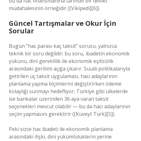
bu da hac finansmanına tarihsel bir devlet
müdahalesinin örneğidir ([Vikipedi][6]).
Güncel Tartışmalar ve Okur İçin
Sorular
Bugün “hac parası kaç taksit” sorusu, yalnızca
teknik bir soru değildir; bu soru, ibadetin ekonomik
yükünü, dini gereklilik ile ekonomik eşitsizlik
arasındaki gerilimi açığa çıkarır. Suudi politikalarıyla
getirilen üç taksit uygulaması, hacı adaylarının
planlama yapma biçimlerini değiştirirken ödeme
kolaylığı sunmayı hedefliyor; Türkiye gibi ülkelerde
ise bankalar üzerinden 36 aya varan taksit
seçenekleri mevcut olabilir — bu da hacı adaylarının
seçim yapmasını gerektirir ([Kuveyt Türk][5]).
Peki sizce hac ibadeti ile ekonomik planlama
arasındaki ilişki, dini yükümlülüklerin yerine