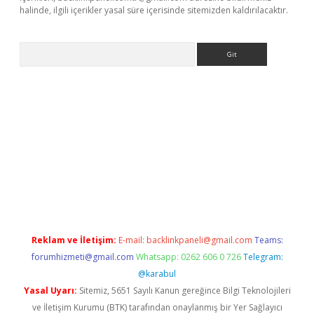
halinde, ilgili içerikler yasal süre içerisinde sitemizden kaldırılacaktır.
Arama
giriş
Reklam ve İletişim:
E-mail:
backlinkpaneli@gmail.com
Teams:
forumhizmeti@gmail.com
Whatsapp: 0262 606 0 726
Telegram:
@karabul
Yasal Uyarı:
Sitemiz, 5651 Sayılı Kanun gereğince Bilgi Teknolojileri
ve İletişim Kurumu (BTK) tarafından onaylanmış bir Yer Sağlayıcı