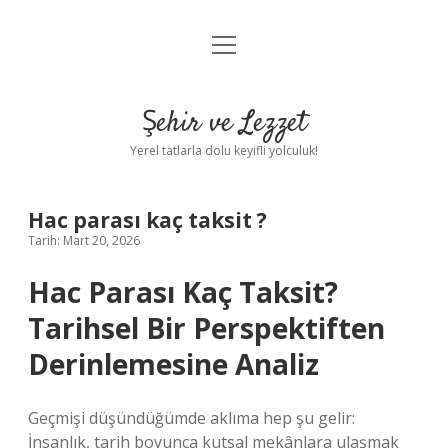
menüyü
Anasayfa
aç
Gizlilik Politikası
Şehir ve Lezzet
Yasal Uyarı
Yerel tatlarla dolu keyifli yolculuk!
Hakkımızda
Hac parası kaç taksit ?
Tarih: Mart 20, 2026
Hac Parası Kaç Taksit?
Tarihsel Bir Perspektiften
Derinlemesine Analiz
Geçmişi düşündüğümde aklıma hep şu gelir:
İnsanlık, tarih boyunca kutsal mekânlara ulaşmak