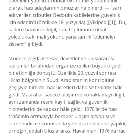
ödemeler yapılırdı; bunlar ekonomik yükümlülük
olarak hacı adaylarının omuzlarına binerdi — “sarr”
adı verilen tribütler Bedouin kabilelerine güvenlik
için ödenirdi (özellikle 18. yüzyılda) ([Vikipedi][1]). Bu,
sadece hacıların değil, tüm toplumun kutsal
yolculuktaki mali yükünü yansıtan ilk “ödemeler
sistemi” gibiydi.
Modern çağda ise Hac, devletler ve uluslararası
kurumlar tarafından organize edilen büyük ölçekli
bir etkinliğe dönüştü. Özellikle 20. yüzyıl sonrası
Hicaz bölgesinin Suudi Arabistan’ın kontrolüne
geçişiyle birlikte, hac ücretleri daha sistematik hâle
geldi. Masraflar sadece ulaşım ve konaklamayı değil,
aynı zamanda resmi kayıt, sağlık ve güvenlik
hizmetlerini de kapsar hâle geldi. 1970’lerde hacı
trafiğinin artmasıyla beraber ulaşım altyapısı ve
ücretlendirme konusunda yeni düzenlemeler yapıldı;
örneğin Jeddah Uluslararası Havalimanı 1976’da hac