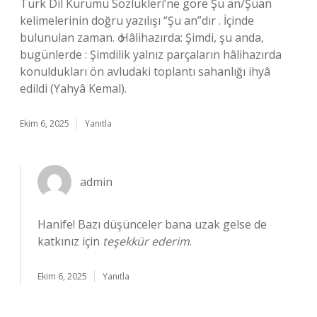
Türk Dil Kurumu Sözlükleri’ne göre Şu an/Şuan
kelimelerinin doğru yazılışı “Şu an”dır . İçinde
bulunulan zaman. ѻ Hâlihazırda: Şimdi, şu anda,
bugünlerde : Şimdilik yalnız parçaların hâlihazırda
konuldukları ön avludaki toplantı sahanlığı ihyâ
edildi (Yahyâ Kemal).
Ekim 6, 2025
Yanıtla
admin
Hanife! Bazı düşünceler bana uzak gelse de
katkınız için
teşekkür ederim
.
Ekim 6, 2025
Yanıtla