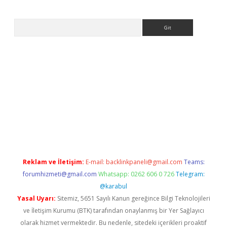
Arama
iş
Reklam ve İletişim:
E-mail:
backlinkpaneli@gmail.com
Teams:
forumhizmeti@gmail.com
Whatsapp: 0262 606 0 726
Telegram:
@karabul
Yasal Uyarı:
Sitemiz, 5651 Sayılı Kanun gereğince Bilgi Teknolojileri
ve İletişim Kurumu (BTK) tarafından onaylanmış bir Yer Sağlayıcı
olarak hizmet vermektedir. Bu nedenle, sitedeki içerikleri proaktif