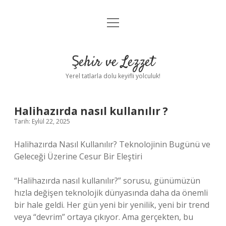
menüyü
Anasayfa
aç
Gizlilik Politikası
Şehir ve Lezzet
Yasal Uyarı
Yerel tatlarla dolu keyifli yolculuk!
Hakkımızda
Halihazırda nasıl kullanılır ?
Tarih: Eylül 22, 2025
Halihazırda Nasıl Kullanılır? Teknolojinin Bugünü ve
Geleceği Üzerine Cesur Bir Eleştiri
“Halihazırda nasıl kullanılır?” sorusu, günümüzün
hızla değişen teknolojik dünyasında daha da önemli
bir hale geldi. Her gün yeni bir yenilik, yeni bir trend
veya “devrim” ortaya çıkıyor. Ama gerçekten, bu