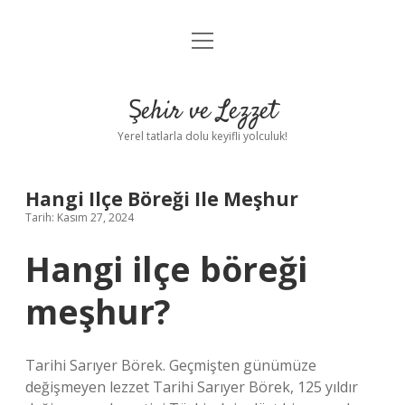
menüyü
Anasayfa
aç
Gizlilik Politikası
Şehir ve Lezzet
Yasal Uyarı
Yerel tatlarla dolu keyifli yolculuk!
Hakkımızda
Hangi Ilçe Böreği Ile Meşhur
Tarih: Kasım 27, 2024
Hangi ilçe böreği
meşhur?
Tarihi Sarıyer Börek. Geçmişten günümüze
değişmeyen lezzet Tarihi Sarıyer Börek, 125 yıldır