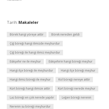
Tarih:
Makaleler
Börek hangi yöreye aittir
Börek nereden geldi
Çiğ böreği hangi ilimizde meşhurdur
Çiğ böreği ile hangi ilimiz meşhurdur
Eskişehir ne ile meşhur
Eskişehirin hangi böreği meşhur
Hangi ilçe böreği ile meşhurdur
Hangi ilçe böreği meşhur
Hangi ilimiz böreği ile meşhur
Kol böreği nereye aittir
Kürt böreği hangi ilimize aittir
Kürt böreği nerede meşhur
Laz böreği en çok nerede yapılır
Leğen böreği nerenin
Nerenin su böreği meşhurdur