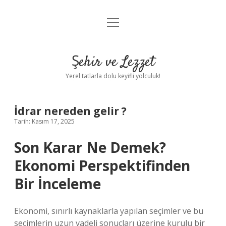
menüyü
Anasayfa
aç
Gizlilik Politikası
Şehir ve Lezzet
Yasal Uyarı
Yerel tatlarla dolu keyifli yolculuk!
Hakkımızda
İdrar nereden gelir ?
Tarih: Kasım 17, 2025
Son Karar Ne Demek?
Ekonomi Perspektifinden
Bir İnceleme
Ekonomi, sınırlı kaynaklarla yapılan seçimler ve bu
seçimlerin uzun vadeli sonuçları üzerine kurulu bir