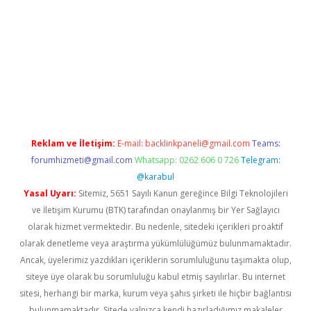
t giriş
Reklam ve İletişim:
E-mail:
backlinkpaneli@gmail.com
Teams:
forumhizmeti@gmail.com
Whatsapp: 0262 606 0 726
Telegram:
@karabul
Yasal Uyarı:
Sitemiz, 5651 Sayılı Kanun gereğince Bilgi Teknolojileri
ve İletişim Kurumu (BTK) tarafından onaylanmış bir Yer Sağlayıcı
olarak hizmet vermektedir. Bu nedenle, sitedeki içerikleri proaktif
olarak denetleme veya araştırma yükümlülüğümüz bulunmamaktadır.
Ancak, üyelerimiz yazdıkları içeriklerin sorumluluğunu taşımakta olup,
siteye üye olarak bu sorumluluğu kabul etmiş sayılırlar. Bu internet
sitesi, herhangi bir marka, kurum veya şahıs şirketi ile hiçbir bağlantısı
bulunmamaktadır. Sitede yalnızca kendi hazırladığımız makaleler