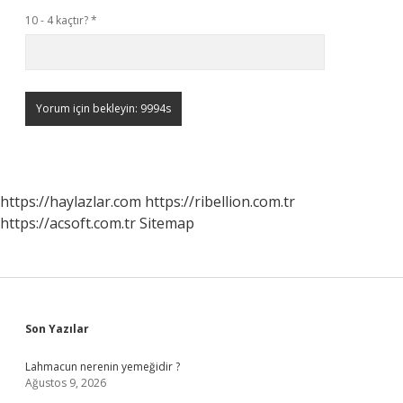
10 - 4 kaçtır?
*
https://haylazlar.com
https://ribellion.com.tr
https://acsoft.com.tr
Sitemap
Sidebar
Son Yazılar
Lahmacun nerenin yemeğidir ?
Ağustos 9, 2026