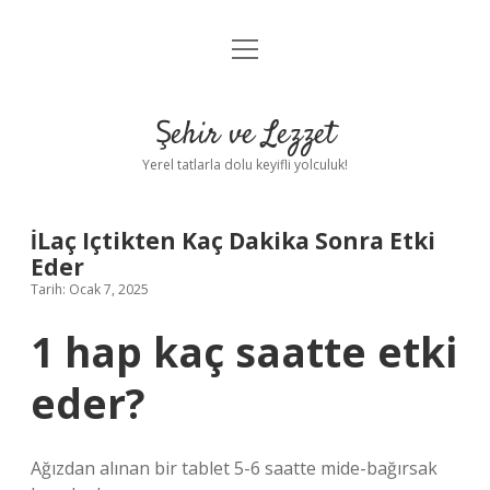
menüyü
Anasayfa
aç
Gizlilik Politikası
Şehir ve Lezzet
Yasal Uyarı
Yerel tatlarla dolu keyifli yolculuk!
Hakkımızda
İLaç Içtikten Kaç Dakika Sonra Etki
Eder
Tarih: Ocak 7, 2025
1 hap kaç saatte etki
eder?
Ağızdan alınan bir tablet 5-6 saatte mide-bağırsak