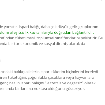
e yansıtır. Ispari balığı, daha çok düşük gelir gruplarının
lumsal eşitsizlik kavramlarıyla doğrudan bağlantılıdır.
arafından tüketilmesi, toplumsal sınıf farklarını pekiştirir. Bu
anda bir tür ekonomik ve sosyal direniş olarak da
ı
rındaki balıkçı ailelerin ispari tüketim biçimlerini inceledi.
adiren tükettiğini, çoğunlukla çocuklara veya hayvanlara
, genç neslin ispari balığını “lezzetsiz ve değersiz” olarak
tarımında bir kırılma noktası olduğunu gösteriyor.