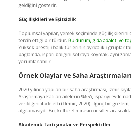
geldiğini gösterir.
Güç İlişkileri ve Eşitsizlik
Toplumsal yapılar, yemek seçiminde güç ilişkilerini d
tercih ettiği bir türdür.
Bu durum, gıda adaleti ve top
Yüksek prestijli balık türlerinin ayrıcalıklı gruplar t
bağlamda, ispari balığını sofraya koymak, aynı zam
yorumlanabilir.
Örnek Olaylar ve Saha Araştırmalar
2020 yılında yapılan bir saha araştırması, İzmir kıyıla
Araştırmaya katılan ailelerin %65’i, ispariyi evde n
verildiğini ifade etti (Demir, 2020). İlginç bir gözlem
algılamasıydı. Bu, kültürel mirasın nesiller arası ak
Akademik Tartışmalar ve Perspektifler