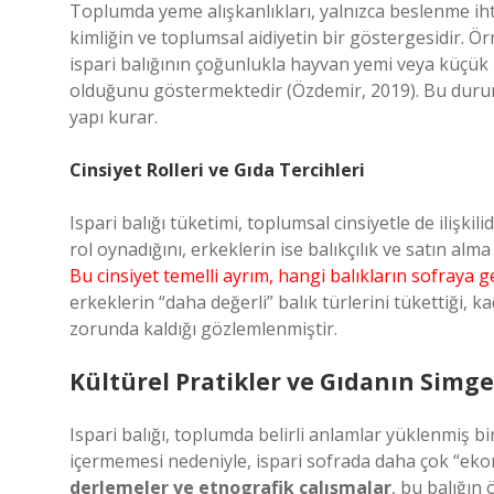
Toplumda yeme alışkanlıkları, yalnızca beslenme ihti
kimliğin ve toplumsal aidiyetin bir göstergesidir. Ö
ispari balığının çoğunlukla hayvan yemi veya küçük m
olduğunu göstermektedir (Özdemir, 2019). Bu durum, 
yapı kurar.
Cinsiyet Rolleri ve Gıda Tercihleri
Ispari balığı tüketimi, toplumsal cinsiyetle de ilişkil
rol oynadığını, erkeklerin ise balıkçılık ve satın al
Bu cinsiyet temelli ayrım, hangi balıkların sofraya ge
erkeklerin “daha değerli” balık türlerini tükettiği, ka
zorunda kaldığı gözlemlenmiştir.
Kültürel Pratikler ve Gıdanın Simg
Ispari balığı, toplumda belirli anlamlar yüklenmiş bi
içermemesi nedeniyle, ispari sofrada daha çok “ekon
derlemeler ve etnografik çalışmalar
, bu balığın