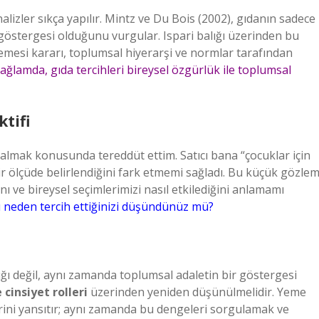
lizler sıkça yapılır. Mintz ve Du Bois (2002), gıdanın sadece
göstergesi olduğunu vurgular. Ispari balığı üzerinden bu
mesi kararı, toplumsal hiyerarşi ve normlar tarafından
ağlamda, gıda tercihleri bireysel özgürlük ile toplumsal
tifi
 almak konusunda tereddüt ettim. Satıcı bana “çocuklar için
ir ölçüde belirlendiğini fark etmemi sağladı. Bu küçük gözlem
ı ve bireysel seçimlerimizi nasıl etkilediğini anlamamı
ı neden tercih ettiğinizi düşündünüz mü?
lığı değil, aynı zamanda toplumsal adaletin bir göstergesi
e cinsiyet rolleri
üzerinden yeniden düşünülmelidir. Yeme
rini yansıtır; aynı zamanda bu dengeleri sorgulamak ve