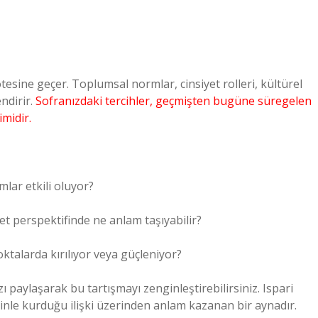
ötesine geçer. Toplumsal normlar, cinsiyet rolleri, kültürel
endirir.
Sofranızdaki tercihler, geçmişten bugüne süregelen
imidir.
lar etkili oluyor?
let perspektifinde ne anlam taşıyabilir?
oktalarda kırılıyor veya güçleniyor?
ı paylaşarak bu tartışmayı zenginleştirebilirsiniz. Ispari
sizinle kurduğu ilişki üzerinden anlam kazanan bir aynadır.