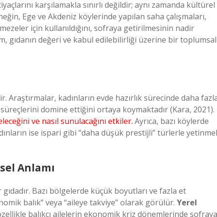
yaçlarını karşılamakla sınırlı değildir; aynı zamanda kültürel
rneğin, Ege ve Akdeniz köylerinde yapılan saha çalışmaları,
ezeler için kullanıldığını, sofraya getirilmesinin nadir
gıdanın değeri ve kabul edilebilirliği üzerine bir toplumsal
idir. Araştırmalar, kadınların evde hazırlık sürecinde daha fazl
ma süreçlerini domine ettiğini ortaya koymaktadır (Kara, 2021).
leceğini ve nasıl sunulacağını etkiler.
Ayrıca, bazı köylerde
dınların ise ispari gibi “daha düşük prestijli” türlerle yetinme
esel Anlamı
r gıdadır. Bazı bölgelerde küçük boyutları ve fazla et
omik balık” veya “aileye takviye” olarak görülür.
Yerel
 özellikle balıkçı ailelerin ekonomik kriz dönemlerinde sofray