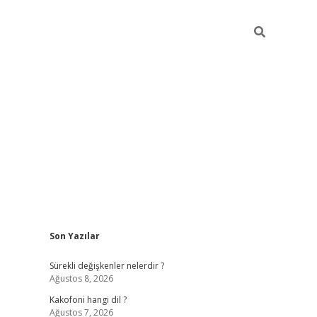
Sidebar
Son Yazılar
tulipbet gi
Sürekli değişkenler nelerdir ?
Ağustos 8, 2026
Kakofoni hangi dil ?
Ağustos 7, 2026