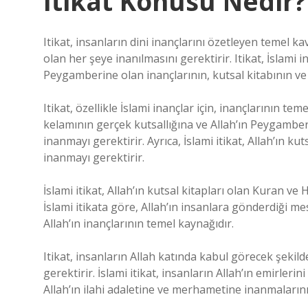
Itikat Konusu Nedir?
Itikat, insanların dini inançlarını özetleyen temel kav
olan her şeye inanılmasını gerektirir. Itikat, İslami i
Peygamberine olan inançlarının, kutsal kitabının ve İ
Itikat, özellikle İslami inançlar için, inançlarının tem
kelamının gerçek kutsallığına ve Allah’ın Peygambe
inanmayı gerektirir. Ayrıca, İslami itikat, Allah’ın k
inanmayı gerektirir.
İslami itikat, Allah’ın kutsal kitapları olan Kuran ve H
İslami itikata göre, Allah’ın insanlara gönderdiği mesa
Allah’ın inançlarının temel kaynağıdır.
Itikat, insanların Allah katında kabul görecek şekilde
gerektirir. İslami itikat, insanların Allah’ın emirler
Allah’ın ilahi adaletine ve merhametine inanmalarını