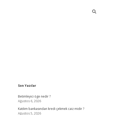
Sidebar
Son Yazılar
tulipbet giriş
Betimleyici öge nedir ?
Ağustos 6, 2026
Katılım bankasından kredi çekmek caiz midir ?
Ağustos 5, 2026