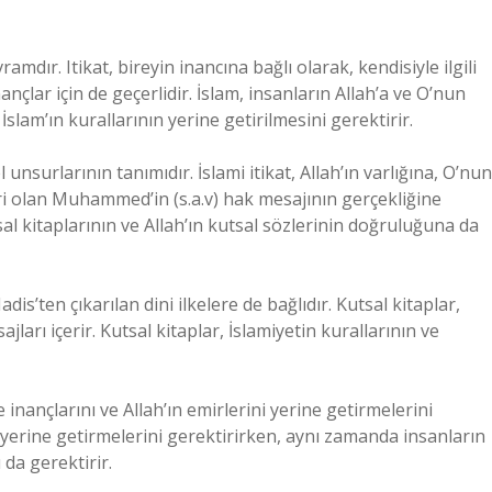
ramdır. Itikat, bireyin inancına bağlı olarak, kendisiyle ilgili
nançlar için de geçerlidir. İslam, insanların Allah’a ve O’nun
slam’ın kurallarının yerine getirilmesini gerektirir.
el unsurlarının tanımıdır. İslami itikat, Allah’ın varlığına, O’nun
ri olan Muhammed’in (s.a.v) hak mesajının gerçekliğine
utsal kitaplarının ve Allah’ın kutsal sözlerinin doğruluğuna da
adis’ten çıkarılan dini ilkelere de bağlıdır. Kutsal kitaplar,
jları içerir. Kutsal kitaplar, İslamiyetin kurallarının ve
 inançlarını ve Allah’ın emirlerini yerine getirmelerini
ini yerine getirmelerini gerektirirken, aynı zamanda insanların
 da gerektirir.