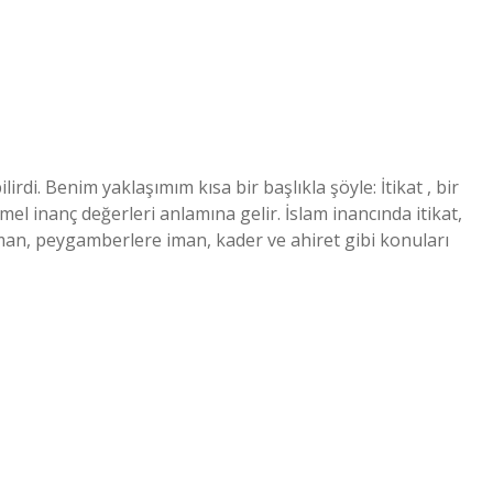
lirdi. Benim yaklaşımım kısa bir başlıkla şöyle: İtikat , bir
el inanç değerleri anlamına gelir. İslam inancında itikat,
a iman, peygamberlere iman, kader ve ahiret gibi konuları