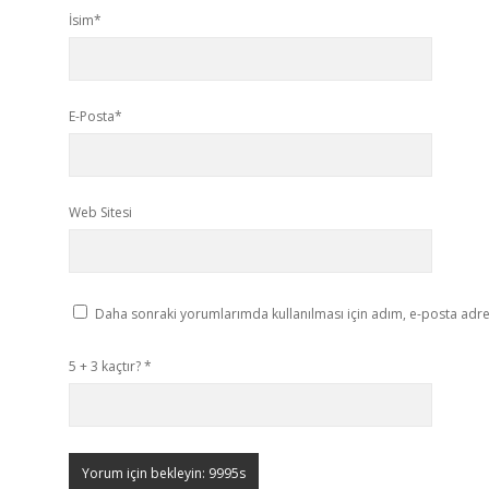
İsim*
E-Posta*
Web Sitesi
Daha sonraki yorumlarımda kullanılması için adım, e-posta adres
5 + 3 kaçtır?
*