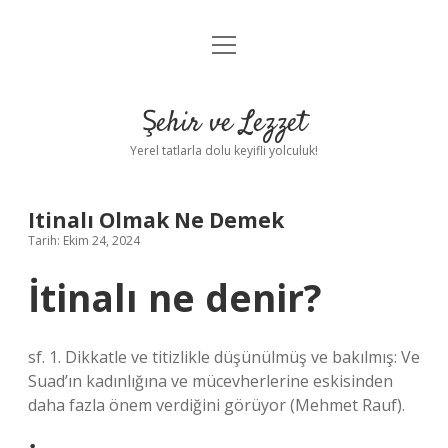
menüyü
Anasayfa
aç
Gizlilik Politikası
Şehir ve Lezzet
Yasal Uyarı
Yerel tatlarla dolu keyifli yolculuk!
Hakkımızda
Itinalı Olmak Ne Demek
Tarih: Ekim 24, 2024
İtinalı ne denir?
sf. 1. Dikkatle ve titizlikle düşünülmüş ve bakılmış: Ve
Suad’ın kadınlığına ve mücevherlerine eskisinden
daha fazla önem verdiğini görüyor (Mehmet Rauf).