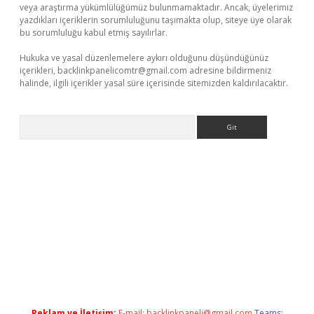
veya araştırma yükümlülüğümüz bulunmamaktadır. Ancak, üyelerimiz
yazdıkları içeriklerin sorumluluğunu taşımakta olup, siteye üye olarak
bu sorumluluğu kabul etmiş sayılırlar.
Hukuka ve yasal düzenlemelere aykırı olduğunu düşündüğünüz
içerikleri,
backlinkpanelicomtr@gmail.com
adresine bildirmeniz
halinde, ilgili içerikler yasal süre içerisinde sitemizden kaldırılacaktır.
Arama
et giriş
Reklam ve İletişim:
E-mail:
backlinkpaneli@gmail.com
Teams: