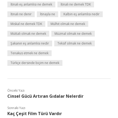
İtinalı eş anlamlısı ne demek
İtinalı ne demek TDK
İtinalı ne denir
İtinayla ne
Kalbin eş anlamlısı nedir
Miskal ne demek TDK
Mülhit olmak ne demek
Müttali olmak ne demek
Müzmal olmak ne demek
Şakanın eş anlamlısı nedir
Teksif olmak ne demek
Tenakus etmek ne demek
Türkçe dersinde biçim ne demek
Önceki Yazı
Cinsel Gücü Artıran Gıdalar Nelerdir
Sonraki Yazı
Kaç Çeşit Film Türü Vardır