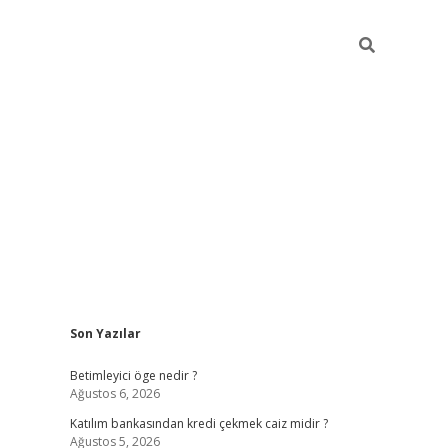
Sidebar
Son Yazılar
tulipbet gi
Betimleyici öge nedir ?
Ağustos 6, 2026
Katılım bankasından kredi çekmek caiz midir ?
Ağustos 5, 2026