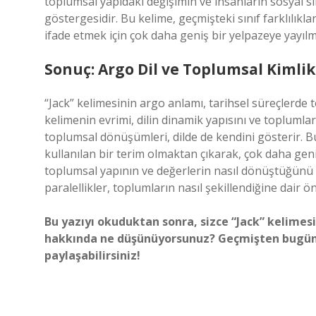
toplumsal yapıdaki değişimin ve insanların sosyal sını
göstergesidir. Bu kelime, geçmişteki sınıf farklılıkl
ifade etmek için çok daha geniş bir yelpazeye yayılm
Sonuç: Argo Dil ve Toplumsal Kimlik
“Jack” kelimesinin argo anlamı, tarihsel süreçlerde t
kelimenin evrimi, dilin dinamik yapısını ve toplumla
toplumsal dönüşümleri, dilde de kendini gösterir. 
kullanılan bir terim olmaktan çıkarak, çok daha geni
toplumsal yapının ve değerlerin nasıl dönüştüğün
paralellikler, toplumların nasıl şekillendiğine dair ön
Bu yazıyı okuduktan sonra, sizce “Jack” kelimesi
hakkında ne düşünüyorsunuz? Geçmişten bugüne 
paylaşabilirsiniz!