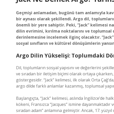
Geçmişi anlamadan, bugünü tam anlamıyla kavra
bir aynası olarak şekillendi. Argo dil, toplumlar
önemli bir yere sahiptir. Peki, “Jack” kelimesi na
dilin evrimini, kırılma noktalarını ve toplums
derinlemesine incelemek ilginç olacaktır. “Jack”
sosyal sınıfların ve kültürel dönüşümlerin yans
Argo Dilin Yükselişi: Toplumdaki D
Dil, toplumların sosyal yapısını ve değerlerini şekill
ve sıradan bir iletişim biçimi olarak ortaya çıkarke
göstergesidir. “Jack” kelimesi, ilk olarak Orta Çağ’d
argo dilde farklı anlamlar kazanmış, toplumsal yapın
Başlangıçta, “Jack” kelimesi, aslında İngilizce’de hal
kökeni, Fransızca “Jacques” ismine dayanmaktadır v
sıradan adam” anlamına gelmiştir. Ancak, 17. yüzyıl civ