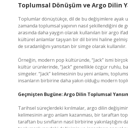
Toplumsal Dönüşüm ve Argo Dilin 
Toplumlar dönüştükçe, dil de bu değişimlere ayak uyd
zamanda toplumsal yapının nasıl şekillendiğini de g
arasında daha yaygın olarak kullanılan bir argo ifade
kültürel anlamlar taşıyan bir dil birimi haline gelm
de sıradanlığını yansıtan bir simge olarak kullanılır.
Örneğin, modern pop kültüründe, “Jack” ismi birçok 
kültür ürünlerinde, “Jack” genellikle özgür ruhlu, b
simgeler. “Jack” kelimesinin bu yeni anlamı, toplumsa
insanların birbirine daha yakın olduğu modern topl
Geçmişten Bugüne: Argo Dilin Toplumsal Yansı
Tarihsel süreçlerdeki kırılmalar, argo dilin değişimin
kelimesinin argo anlam kazanması, bir taraftan topl
taraftan bu sınıfların nasıl birbirine yakınlaştığını d