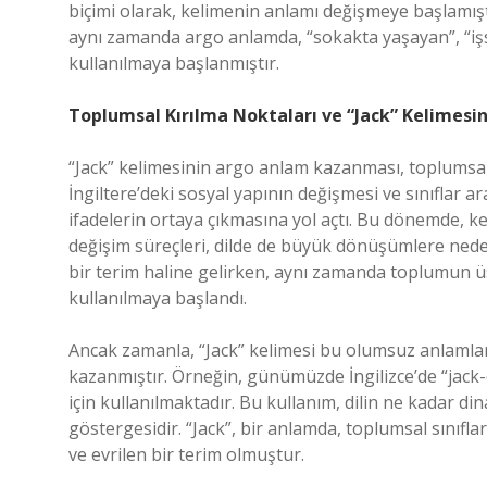
biçimi olarak, kelimenin anlamı değişmeye başlamışt
aynı zamanda argo anlamda, “sokakta yaşayan”, “işs
kullanılmaya başlanmıştır.
Toplumsal Kırılma Noktaları ve “Jack” Kelimesin
“Jack” kelimesinin argo anlam kazanması, toplumsal k
İngiltere’deki sosyal yapının değişmesi ve sınıflar a
ifadelerin ortaya çıkmasına yol açtı. Bu dönemde, ke
değişim süreçleri, dilde de büyük dönüşümlere neden o
bir terim haline gelirken, aynı zamanda toplumun üst
kullanılmaya başlandı.
Ancak zamanla, “Jack” kelimesi bu olumsuz anlamları
kazanmıştır. Örneğin, günümüzde İngilizce’de “jack-o
için kullanılmaktadır. Bu kullanım, dilin ne kadar d
göstergesidir. “Jack”, bir anlamda, toplumsal sınıfl
ve evrilen bir terim olmuştur.