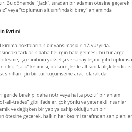
ır. Bu dönemde, “Jack”, sıradan bir adamın ötesine geçerek,
iz” veya “toplumun alt sınıfındaki birey” anlamında
in Evrimi
ırılma noktalarının bir yansımasıdır. 17. yüzyılda,
rasındaki farkların daha belirgin hale gelmesi, bu tür argo
ntleşme, işçi sınıfının yükselişi ve sanayileşme gibi toplumsa
ldu. “Jack” kelimesi, bu süreçlerde alt sınıfla ilişkilendirile
 sınıfları için bir tür küçümseme aracı olarak da
 geride bırakıp, daha nötr veya hatta pozitif bir anlam
f-all-trades” gibi ifadeler, çok yönlü ve yetenekli insanlar
inamik ve değişken bir yapıya sahip olduğunun bir
arın ötesine geçerek, halkın her kesimi tarafından sahiplenile