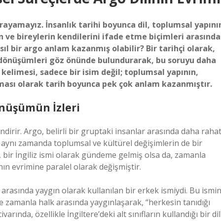
yamayız. İnsanlık tarihi boyunca dil, toplumsal yapını
ın ve bireylerin kendilerini ifade etme biçimleri arasında
sıl bir argo anlam kazanmış olabilir? Bir tarihçi olarak,
al dönüşümleri göz önünde bulundurarak, bu soruyu daha
 kelimesi, sadece bir isim değil; toplumsal yapının,
ıması olarak tarih boyunca pek çok anlam kazanmıştır.
önüşümün İzleri
endirir. Argo, belirli bir gruptaki insanlar arasında daha raha
n, aynı zamanda toplumsal ve kültürel değişimlerin de bir
a, bir İngiliz ismi olarak gündeme gelmiş olsa da, zamanla
ın evrimine paralel olarak değişmiştir.
k arasında yaygın olarak kullanılan bir erkek ismiydi. Bu ismi
e zamanla halk arasında yaygınlaşarak, “herkesin tanıdığı
arında, özellikle İngiltere’deki alt sınıfların kullandığı bir dil