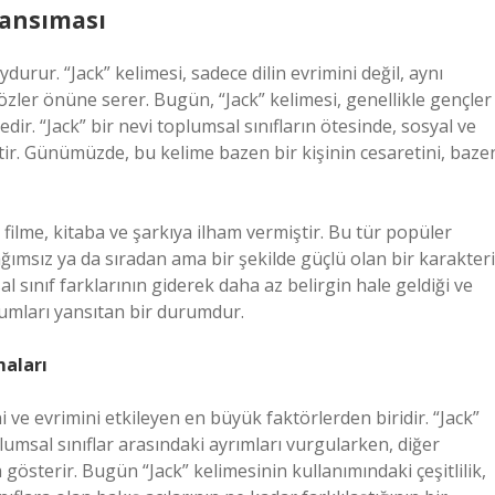
Yansıması
urur. “Jack” kelimesi, sadece dilin evrimini değil, aynı
özler önüne serer. Bugün, “Jack” kelimesi, genellikle gençler
dir. “Jack” bir nevi toplumsal sınıfların ötesinde, sosyal ve
iştir. Günümüzde, bu kelime bazen bir kişinin cesaretini, baze
filme, kitaba ve şarkıya ilham vermiştir. Bu tür popüler
ağımsız ya da sıradan ama bir şekilde güçlü olan bir karakteri
l sınıf farklarının giderek daha az belirgin hale geldiği ve
umları yansıtan bir durumdur.
maları
i ve evrimini etkileyen en büyük faktörlerden biridir. “Jack”
umsal sınıflar arasındaki ayrımları vurgularken, diğer
a gösterir. Bugün “Jack” kelimesinin kullanımındaki çeşitlilik,