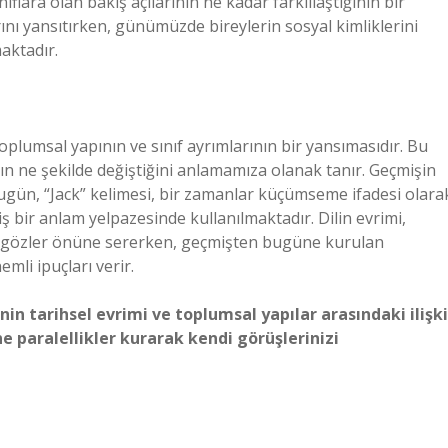
flara olan bakış açılarının ne kadar farklılaştığının bir
arını yansıtırken, günümüzde bireylerin sosyal kimliklerini
aktadır.
oplumsal yapının ve sınıf ayrımlarının bir yansımasıdır. Bu
rın ne şekilde değiştiğini anlamamıza olanak tanır. Geçmişin
Bugün, “Jack” kelimesi, bir zamanlar küçümseme ifadesi olara
ş bir anlam yelpazesinde kullanılmaktadır. Dilin evrimi,
ü gözler önüne sererken, geçmişten bugüne kurulan
emli ipuçları verir.
nin tarihsel evrimi ve toplumsal yapılar arasındaki ilişki
paralellikler kurarak kendi görüşlerinizi