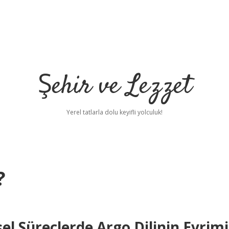
Şehir ve Lezzet
Yerel tatlarla dolu keyifli yolculuk!
?
l Süreçlerde Argo Dilinin Evrimi