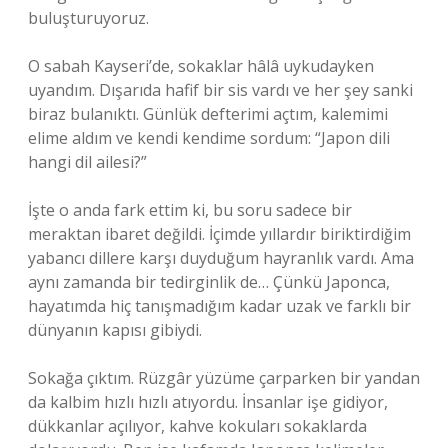
buluşturuyoruz.
O sabah Kayseri’de, sokaklar hâlâ uykudayken
uyandım. Dışarıda hafif bir sis vardı ve her şey sanki
biraz bulanıktı. Günlük defterimi açtım, kalemimi
elime aldım ve kendi kendime sordum: “Japon dili
hangi dil ailesi?”
İşte o anda fark ettim ki, bu soru sadece bir
meraktan ibaret değildi. İçimde yıllardır biriktirdiğim
yabancı dillere karşı duyduğum hayranlık vardı. Ama
aynı zamanda bir tedirginlik de… Çünkü Japonca,
hayatımda hiç tanışmadığım kadar uzak ve farklı bir
dünyanın kapısı gibiydi.
Sokağa çıktım. Rüzgâr yüzüme çarparken bir yandan
da kalbim hızlı hızlı atıyordu. İnsanlar işe gidiyor,
dükkanlar açılıyor, kahve kokuları sokaklarda