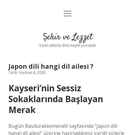
menüyü
Anasayfa
aç
Gizlilik Politikası
Şehir ve Lezzet
Yasal Uyarı
Yerel tatlarla dolu keyifli yolculuk!
Hakkımızda
Japon dili hangi dil ailesi ?
Tarih: Haziran 6, 2026
Kayseri’nin Sessiz
Sokaklarında Başlayan
Merak
Bugün Basdurakkemeralti sayfasında “Japon dili
hangi dil ailesi” üzerine hazırladığımız içeriği sizlerle