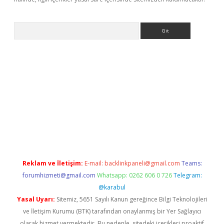
Arama
 giriş
Reklam ve İletişim:
E-mail:
backlinkpaneli@gmail.com
Teams:
forumhizmeti@gmail.com
Whatsapp: 0262 606 0 726
Telegram:
@karabul
Yasal Uyarı:
Sitemiz, 5651 Sayılı Kanun gereğince Bilgi Teknolojileri
ve İletişim Kurumu (BTK) tarafından onaylanmış bir Yer Sağlayıcı
olarak hizmet vermektedir. Bu nedenle, sitedeki içerikleri proaktif