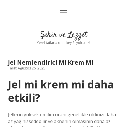
menüyü
Anasayfa
aç
Gizlilik Politikası
Şehir ve Lezzet
Yasal Uyarı
Yerel tatlarla dolu keyifli yolculuk!
Hakkımızda
Jel Nemlendirici Mi Krem Mi
Tarih: Ağustos 26, 2025
Jel mi krem mi daha
etkili?
Jellerin yüksek emilim oranı genellikle cildinizi daha
az yağ hissedebilir ve aknenin olmasının daha az