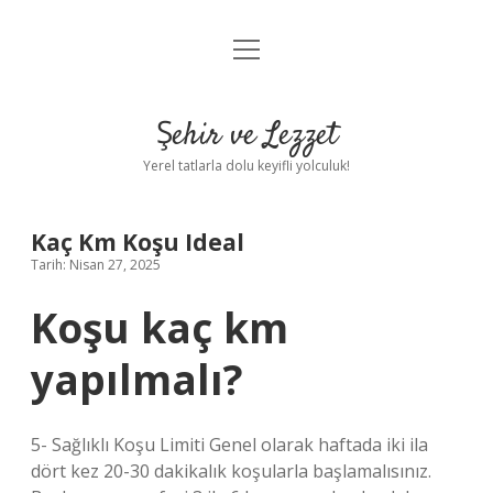
menüyü
Anasayfa
aç
Gizlilik Politikası
Şehir ve Lezzet
Yasal Uyarı
Yerel tatlarla dolu keyifli yolculuk!
Hakkımızda
Kaç Km Koşu Ideal
Tarih: Nisan 27, 2025
Koşu kaç km
yapılmalı?
5- Sağlıklı Koşu Limiti Genel olarak haftada iki ila
dört kez 20-30 dakikalık koşularla başlamalısınız.