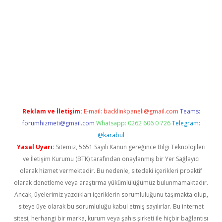
 giriş
Reklam ve İletişim:
E-mail:
backlinkpaneli@gmail.com
Teams:
forumhizmeti@gmail.com
Whatsapp: 0262 606 0 726
Telegram:
@karabul
Yasal Uyarı:
Sitemiz, 5651 Sayılı Kanun gereğince Bilgi Teknolojileri
ve İletişim Kurumu (BTK) tarafından onaylanmış bir Yer Sağlayıcı
olarak hizmet vermektedir. Bu nedenle, sitedeki içerikleri proaktif
olarak denetleme veya araştırma yükümlülüğümüz bulunmamaktadır.
Ancak, üyelerimiz yazdıkları içeriklerin sorumluluğunu taşımakta olup,
siteye üye olarak bu sorumluluğu kabul etmiş sayılırlar. Bu internet
sitesi, herhangi bir marka, kurum veya şahıs şirketi ile hiçbir bağlantısı