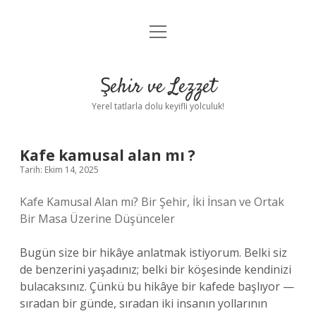
menüyü
Anasayfa
aç
Gizlilik Politikası
Şehir ve Lezzet
Yasal Uyarı
Yerel tatlarla dolu keyifli yolculuk!
Hakkımızda
Kafe kamusal alan mı ?
Tarih: Ekim 14, 2025
Kafe Kamusal Alan mı? Bir Şehir, İki İnsan ve Ortak
Bir Masa Üzerine Düşünceler
Bugün size bir hikâye anlatmak istiyorum. Belki siz
de benzerini yaşadınız; belki bir köşesinde kendinizi
bulacaksınız. Çünkü bu hikâye bir kafede başlıyor —
sıradan bir günde, sıradan iki insanın yollarının