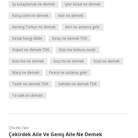
İşi kolaylamak ne demek
İşler kesat ne demek
Karça ismi ne demek
Keir ne demek
Kereng Türkçe ne demek
Keri ne anlama gelir
Kesat hangi dilde
Kesiş ne demek TDK
Kispet ne demek TDK
Kiss me kokusu nedir
Kiss me ne demek
Kıss mı ne demek
Kıssi ne demek
Mary ne demek
Peace ne anlama gelir
Tasfir ne demek TDK
Vahdet ne demek TDK
Ya saik ne demek
Önceki Yazı
Çekirdek Aile Ve Geniş Aile Ne Demek