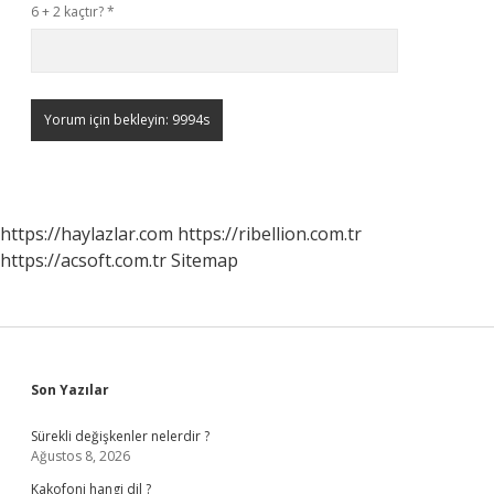
6 + 2 kaçtır?
*
https://haylazlar.com
https://ribellion.com.tr
https://acsoft.com.tr
Sitemap
Sidebar
Son Yazılar
Sürekli değişkenler nelerdir ?
Ağustos 8, 2026
Kakofoni hangi dil ?