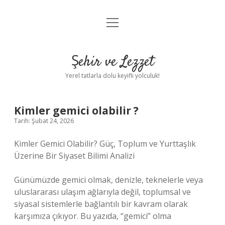
menüyü
Anasayfa
aç
Gizlilik Politikası
Şehir ve Lezzet
Yasal Uyarı
Yerel tatlarla dolu keyifli yolculuk!
Hakkımızda
Kimler gemici olabilir ?
Tarih: Şubat 24, 2026
Kimler Gemici Olabilir? Güç, Toplum ve Yurttaşlık
Üzerine Bir Siyaset Bilimi Analizi
Günümüzde gemici olmak, denizle, teknelerle veya
uluslararası ulaşım ağlarıyla değil, toplumsal ve
siyasal sistemlerle bağlantılı bir kavram olarak
karşımıza çıkıyor. Bu yazıda, “gemici” olma