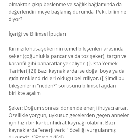
olmaktan çıkıp beslenme ve sağlık bağlamında da
değerlendirilmeye başlamış durumda. Peki, bilim ne
diyor?
İçeriği ve Bilimsel İpuçları
Kırmızı lohusa şekerinin temel bileşenleri arasında
şeker (çoğunlukla pancar ya da toz şeker), tarçın ve
karanfil gibi baharatlar yer alıyor. ([Usta Yemek
Tarifleri][2]) Bazı kaynaklarda ise doğal boya ya da
gıda renklendiricileri olduğu belirtiliyor. ([ Şimdi bu
bileşenlerin “neden?” sorusunu bilimsel açıdan
birlikte açalım:
Şeker: Doğum sonrası dönemde enerji ihtiyacı artar.
Özellikle yorgun, uykusuz gecelerden geçen anneler
için hızlı bir karbonhidrat kaynağı olabilir. Bazı
kaynaklarda “enerji verici” özelliği vurgulanmış
durumda. ([Faydalar][4])