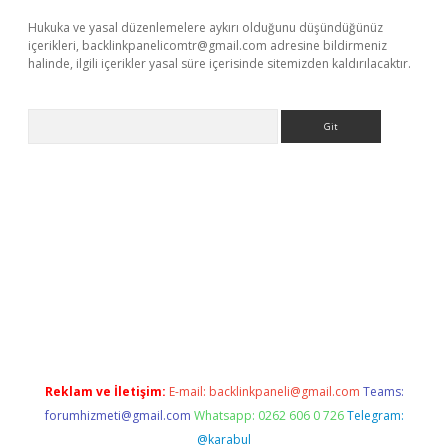
Hukuka ve yasal düzenlemelere aykırı olduğunu düşündüğünüz
içerikleri,
backlinkpanelicomtr@gmail.com
adresine bildirmeniz
halinde, ilgili içerikler yasal süre içerisinde sitemizden kaldırılacaktır.
Arama
 giriş
Reklam ve İletişim:
E-mail:
backlinkpaneli@gmail.com
Teams:
forumhizmeti@gmail.com
Whatsapp: 0262 606 0 726
Telegram:
@karabul