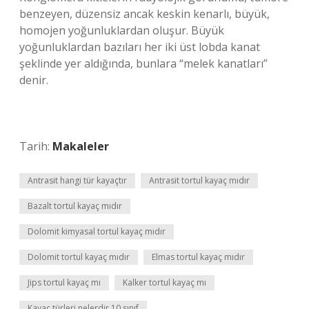
benzeyen, düzensiz ancak keskin kenarlı, büyük,
homojen yoğunluklardan oluşur. Büyük
yoğunluklardan bazıları her iki üst lobda kanat
şeklinde yer aldığında, bunlara “melek kanatları”
denir.
Tarih:
Makaleler
Antrasit hangi tür kayaçtır
Antrasit tortul kayaç mıdır
Bazalt tortul kayaç mıdır
Dolomit kimyasal tortul kayaç mıdır
Dolomit tortul kayaç mıdır
Elmas tortul kayaç mıdır
Jips tortul kayaç mı
Kalker tortul kayaç mı
Kayaç türleri nelerdir 10 sınıf