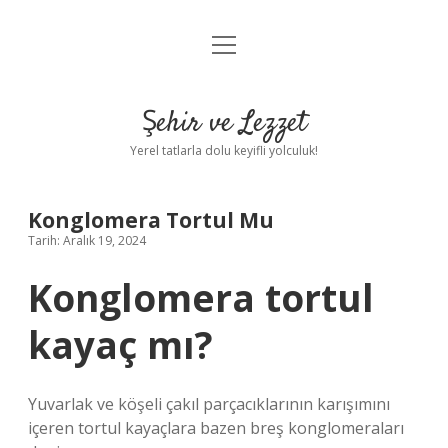
menüyü
Anasayfa
aç
Gizlilik Politikası
Şehir ve Lezzet
Yasal Uyarı
Yerel tatlarla dolu keyifli yolculuk!
Hakkımızda
Konglomera Tortul Mu
Tarih: Aralık 19, 2024
Konglomera tortul
kayaç mı?
Yuvarlak ve köşeli çakıl parçacıklarının karışımını
içeren tortul kayaçlara bazen breş konglomeraları