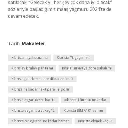
satılacak. “Gelecek yıl her şey çok daha iyi olacak”
sözleriyle başladığımız maaş yağmuru 2024’te de
devam edecek.
Tarih:
Makaleler
Kibrista hayat ucuz mu
Kibrista TL geçerli mi
Kıbrıs ev kiraları pahalı mı
Kıbrıs Türkiyeye göre pahalı mı
Kıbrısa giderken nelere dikkat edilmeli
Kıbrısa ne kadar nakit para ile gidilir
Kıbrısın asgari ücreti kaç TL
Kıbrısta 1 litre su ne kadar
Kıbrısta asgari ücret kaç TL
Kıbrısta BİM A101 var mı
Kıbrısta bir öğrenci ne kadar harcar
Kıbrısta ekmek kaç TL