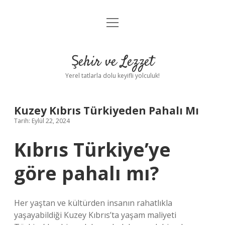
menüyü
Anasayfa
aç
Gizlilik Politikası
Şehir ve Lezzet
Yasal Uyarı
Yerel tatlarla dolu keyifli yolculuk!
Hakkımızda
Kuzey Kıbrıs Türkiyeden Pahalı Mı
Tarih: Eylül 22, 2024
Kıbrıs Türkiye’ye
göre pahalı mı?
Her yaştan ve kültürden insanın rahatlıkla
yaşayabildiği Kuzey Kıbrıs’ta yaşam maliyeti