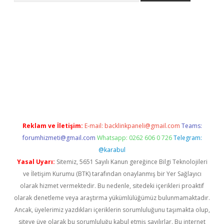
iriş
Reklam ve İletişim:
E-mail:
backlinkpaneli@gmail.com
Teams:
forumhizmeti@gmail.com
Whatsapp: 0262 606 0 726
Telegram:
@karabul
Yasal Uyarı:
Sitemiz, 5651 Sayılı Kanun gereğince Bilgi Teknolojileri
ve İletişim Kurumu (BTK) tarafından onaylanmış bir Yer Sağlayıcı
olarak hizmet vermektedir. Bu nedenle, sitedeki içerikleri proaktif
olarak denetleme veya araştırma yükümlülüğümüz bulunmamaktadır.
Ancak, üyelerimiz yazdıkları içeriklerin sorumluluğunu taşımakta olup,
siteye üye olarak bu sorumluluğu kabul etmiş sayılırlar. Bu internet