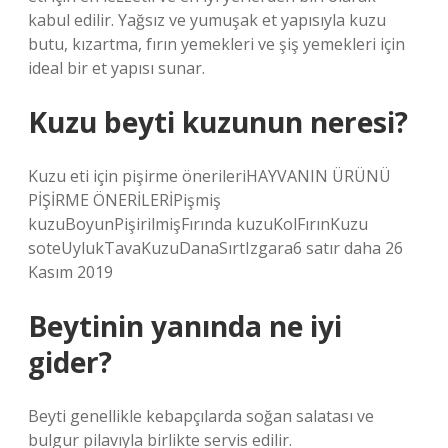
kabul edilir. Yağsız ve yumuşak et yapısıyla kuzu
butu, kızartma, fırın yemekleri ve şiş yemekleri için
ideal bir et yapısı sunar.
Kuzu beyti kuzunun neresi?
Kuzu eti için pişirme önerileriHAYVANIN ÜRÜNÜ
PİŞİRME ÖNERİLERİPişmiş
kuzuBoyunPişirilmişFırında kuzuKolFırınKuzu
soteUylukTavaKuzuDanaSırtIzgara6 satır daha 26
Kasım 2019
Beytinin yanında ne iyi
gider?
Beyti genellikle kebapçılarda soğan salatası ve
bulgur pilavıyla birlikte servis edilir.