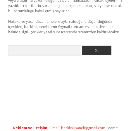
veya araştırma yükümlülüğümüz bulunmamaktadır. Ancak, üyelerimiz
yazdıkları içeriklerin sorumluluğunu taşımakta olup, siteye üye olarak
bu sorumluluğu kabul etmiş sayılırlar.
Hukuka ve yasal düzenlemelere aykırı olduğunu düşündüğünüz
içerikleri,
backlinkpanelicomtr@gmail.com
adresine bildirmeniz
halinde, ilgili içerikler yasal süre içerisinde sitemizden kaldırılacaktır.
Arama
 giriş
Reklam ve İletişim:
E-mail:
backlinkpaneli@gmail.com
Teams: