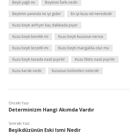
Beyti yağlı mı
Beytinin farkı nedir
Beytinin yanında ne iyi gider
En iyi kuzu eti nerededir
Kuzu beyti airfryer kaç dakikada pişer
Kuzu beyti kemikli mi
Kuzu beyti kuzunun neresi
Kuzu beyti lezzetli mi
Kuzu beyti mangalda olur mu
Kuzu beyti tavada nasıl pişirilir
Kuzu fileto nasıl pişirilir
Kuzu karski nedir
Kuzunun bölümleri nelerdir
Önceki Yazı
Determinizm Hangi Akımda Vardır
Sonraki Yazı
Beşikdüzünün Eski Ismi Nedir