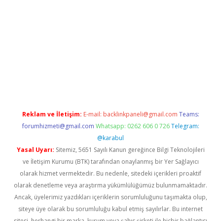
 giriş
Reklam ve İletişim:
E-mail:
backlinkpaneli@gmail.com
Teams:
forumhizmeti@gmail.com
Whatsapp: 0262 606 0 726
Telegram:
@karabul
Yasal Uyarı:
Sitemiz, 5651 Sayılı Kanun gereğince Bilgi Teknolojileri
ve İletişim Kurumu (BTK) tarafından onaylanmış bir Yer Sağlayıcı
olarak hizmet vermektedir. Bu nedenle, sitedeki içerikleri proaktif
olarak denetleme veya araştırma yükümlülüğümüz bulunmamaktadır.
Ancak, üyelerimiz yazdıkları içeriklerin sorumluluğunu taşımakta olup,
siteye üye olarak bu sorumluluğu kabul etmiş sayılırlar. Bu internet
sitesi, herhangi bir marka, kurum veya şahıs şirketi ile hiçbir bağlantısı