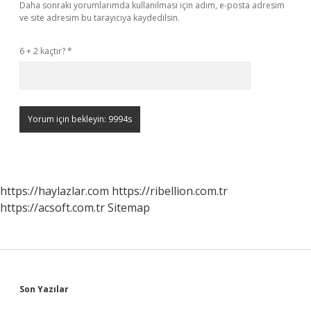
Daha sonraki yorumlarımda kullanılması için adım, e-posta adresim
ve site adresim bu tarayıcıya kaydedilsin.
6 + 2 kaçtır?
*
https://haylazlar.com
https://ribellion.com.tr
https://acsoft.com.tr
Sitemap
Sidebar
Son Yazılar