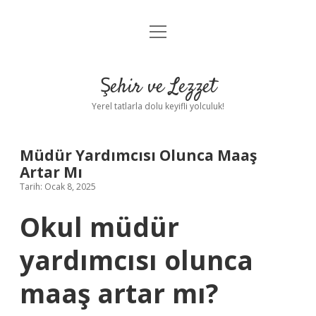
menüyü
Anasayfa
aç
Gizlilik Politikası
Şehir ve Lezzet
Yasal Uyarı
Yerel tatlarla dolu keyifli yolculuk!
Hakkımızda
Müdür Yardımcısı Olunca Maaş
Artar Mı
Tarih: Ocak 8, 2025
Okul müdür
yardımcısı olunca
maaş artar mı?