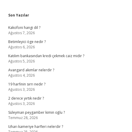
Sidebar
Son Yazılar
Kakofoni hangi dil ?
Ağustos 7, 2026
Betimleyici öge nedir ?
Ağustos 6, 2026
Katılım bankasından kredi çekmek caiz midir ?
Ağustos 5, 2026
Avangard akımlar nelerdir ?
Ağustos 4, 2026
19 harfinin sırrı nedir ?
Ağustos 3, 2026
2 derece yırtık nedir ?
Ağustos 3, 2026
Süleyman peygamber kimin oğlu ?
Temmuz 28, 2026
Izharı kameriye harfleri nelerdir ?
Temmuz 25, 2026