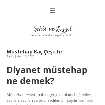
menüyü
Anasayfa
aç
Gizlilik Politikası
Şehir ve Lezzet
Yasal Uyarı
Yerel tatlarla dolu keyifli yolculuk!
Hakkımızda
Müstehap Kaç Çeşittir
Tarih: Şubat 10, 2025
Diyanet müstehap
ne demek?
Müstehab: Müstehabın gerçek anlamı beğenilen,
sevilen, sevilen ve tercih edilen bir şeydir. Bir fıkıh