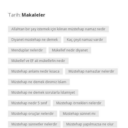
Tarih:
Makaleler
Allahtan bir şey istemek için kılınan müstehap namaz nedir
Diyanet müstehap ne demek
Kaç çeşit namaz vardır
Menduplar nelerdir
Mükellef nedir diyanet
Mükellef ve EF ali mükellefin nedir
Müstehap anlamı nedir kısaca
Müstehap namazlar nelerdir
Müstehap ne demek dinimiz İslam
Müstehap ne demek sorularla İslamiyet
Müstehap nedir 5 sınıf
Müstehap örnekleri nelerdir
Müstehap oruçlar nelerdir
Müstehap sünnet mi
Müstehap sünnetler nelerdir
Müstehap yapılmazsa ne olur