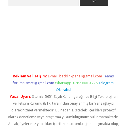
 giriş
Reklam ve İletişim:
E-mail:
backlinkpaneli@gmail.com
Teams:
forumhizmeti@gmail.com
Whatsapp: 0262 606 0 726
Telegram:
@karabul
Yasal Uyarı:
Sitemiz, 5651 Sayılı Kanun gereğince Bilgi Teknolojileri
ve İletişim Kurumu (BTK) tarafından onaylanmış bir Yer Sağlayıcı
olarak hizmet vermektedir. Bu nedenle, sitedeki içerikleri proaktif
olarak denetleme veya araştırma yükümlülüğümüz bulunmamaktadır.
Ancak, üyelerimiz yazdıkları içeriklerin sorumluluğunu taşımakta olup,