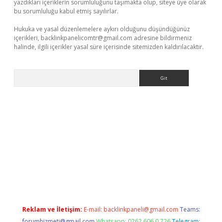
yazdıkları içeriklerin sorumluluğunu taşımakta olup, siteye üye olarak
bu sorumluluğu kabul etmiş sayılırlar.
Hukuka ve yasal düzenlemelere aykırı olduğunu düşündüğünüz
içerikleri,
backlinkpanelicomtr@gmail.com
adresine bildirmeniz
halinde, ilgili içerikler yasal süre içerisinde sitemizden kaldırılacaktır.
Arama
iriş
Reklam ve İletişim:
E-mail:
backlinkpaneli@gmail.com
Teams:
forumhizmeti@gmail.com
Whatsapp: 0262 606 0 726
Telegram: