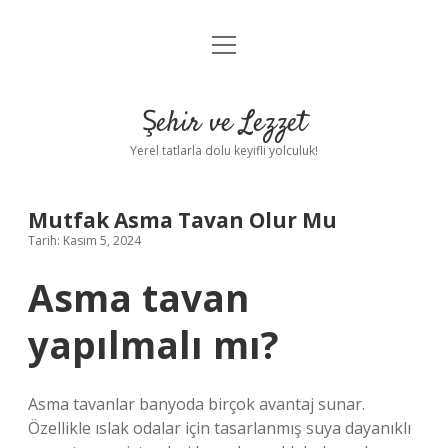
menüyü
Anasayfa
aç
Gizlilik Politikası
Şehir ve Lezzet
Yasal Uyarı
Yerel tatlarla dolu keyifli yolculuk!
Hakkımızda
Mutfak Asma Tavan Olur Mu
Tarih: Kasım 5, 2024
Asma tavan
yapılmalı mı?
Asma tavanlar banyoda birçok avantaj sunar.
Özellikle ıslak odalar için tasarlanmış suya dayanıklı