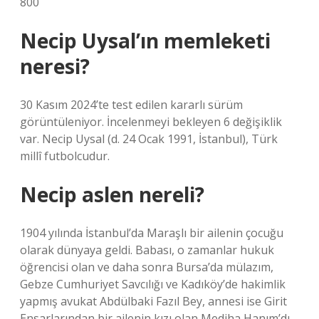
800
Necip Uysal’ın memleketi
neresi?
30 Kasım 2024’te test edilen kararlı sürüm
görüntüleniyor. İncelenmeyi bekleyen 6 değişiklik
var. Necip Uysal (d. 24 Ocak 1991, İstanbul), Türk
millî futbolcudur.
Necip aslen nereli?
1904 yılında İstanbul’da Maraşlı bir ailenin çocuğu
olarak dünyaya geldi. Babası, o zamanlar hukuk
öğrencisi olan ve daha sonra Bursa’da mülazım,
Gebze Cumhuriyet Savcılığı ve Kadıköy’de hakimlik
yapmış avukat Abdülbaki Fazıl Bey, annesi ise Girit
Ensarlarından bir ailenin kızı olan Mediha Hanım’dı.