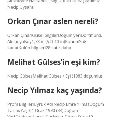
Altunizade Hastanesi. Sağlık Kurulu Başkanımız
Necip Uysal’a.
Orkan Çınar aslen nereli?
Orkan ÇınarKişisel bilgilerDoğum yeriDortmund,
AlmanyaBoy1,78 m (5 ft 10 in)KonumSağ
kanatKulüp bilgileri28 satır daha
Melihat Gülses’in eşi kim?
Necip GülsesMelihat Gülses / Eşi (1983 doğumlu)
Necip Yılmaz kaç yaşında?
Profil BilgileriUyruk Adı:Necip Emre YılmazDoğum
Tarihi/Yaşı:01 Ocak 1990 (34)Doğum
Yeri:TrabzonUyruk:Türkiyeø-Görev Süresi:0.