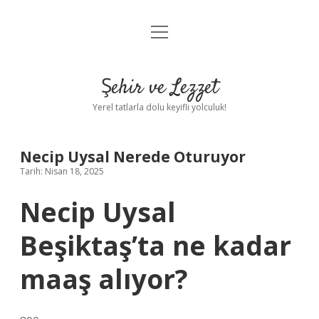
menüyü
Anasayfa
aç
Gizlilik Politikası
Şehir ve Lezzet
Yasal Uyarı
Yerel tatlarla dolu keyifli yolculuk!
Hakkımızda
Necip Uysal Nerede Oturuyor
Tarih: Nisan 18, 2025
Necip Uysal
Beşiktaş’ta ne kadar
maaş alıyor?