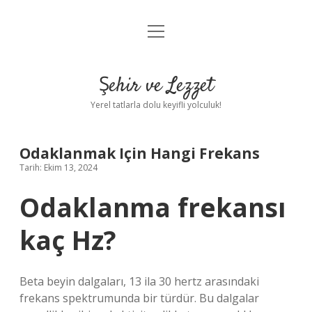
menüyü
Anasayfa
aç
Gizlilik Politikası
Şehir ve Lezzet
Yasal Uyarı
Yerel tatlarla dolu keyifli yolculuk!
Hakkımızda
Odaklanmak Için Hangi Frekans
Tarih: Ekim 13, 2024
Odaklanma frekansı
kaç Hz?
Beta beyin dalgaları, 13 ila 30 hertz arasındaki
frekans spektrumunda bir türdür. Bu dalgalar