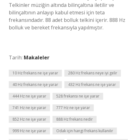
Telkinler müziğin altında bilinçaltına iletilir ve
bilinçaltının anlayıp kabul etmesi için teta
frekansındadır. 88 adet bolluk telkini içerir. 888 Hz
bolluk ve bereket frekansıyla yapılmıştır.
Tarih:
Makaleler
10 Hz frekans ne işe yarar
280 Hz frekans neye iyi gelir
40 Hz frekans ne işe yarar
432 Hz frekans ne işe yarar
444 Hz ne işe yarar
528 frekansı ne işe yarar
741 Hz ne işe yarar
777 Hz ne işe yarar
852 Hz ne işe yarar
888 Hz frekans nedir
999 Hz ne işe yarar
Odak için hangi frekans kullanılır