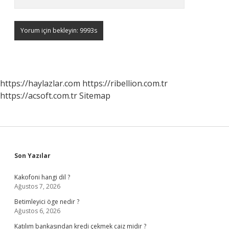
https://haylazlar.com
https://ribellion.com.tr
https://acsoft.com.tr
Sitemap
Sidebar
Son Yazılar
Kakofoni hangi dil ?
Ağustos 7, 2026
Betimleyici öge nedir ?
Ağustos 6, 2026
Katılım bankasından kredi çekmek caiz midir ?