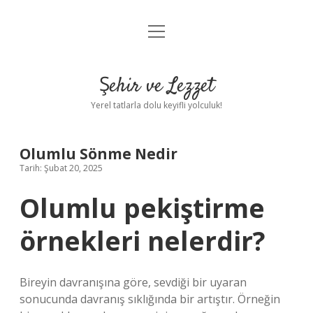
menüyü
Anasayfa
aç
Gizlilik Politikası
Şehir ve Lezzet
Yasal Uyarı
Yerel tatlarla dolu keyifli yolculuk!
Hakkımızda
Olumlu Sönme Nedir
Tarih: Şubat 20, 2025
Olumlu pekiştirme
örnekleri nelerdir?
Bireyin davranışına göre, sevdiği bir uyaran
sonucunda davranış sıklığında bir artıştır. Örneğin