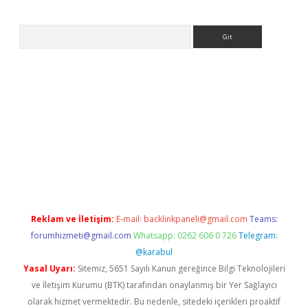
Arama
iriş
Reklam ve İletişim:
E-mail:
backlinkpaneli@gmail.com
Teams:
forumhizmeti@gmail.com
Whatsapp: 0262 606 0 726
Telegram:
@karabul
Yasal Uyarı:
Sitemiz, 5651 Sayılı Kanun gereğince Bilgi Teknolojileri
ve İletişim Kurumu (BTK) tarafından onaylanmış bir Yer Sağlayıcı
olarak hizmet vermektedir. Bu nedenle, sitedeki içerikleri proaktif