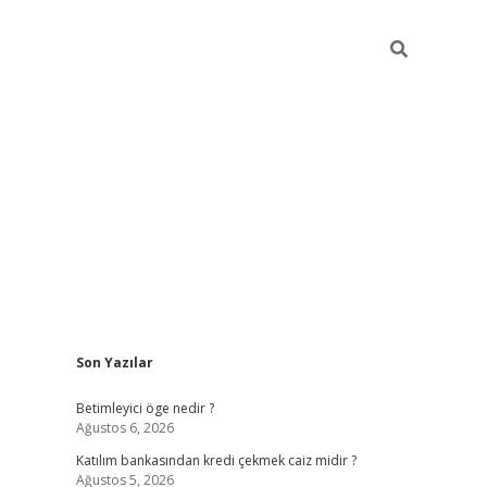
Sidebar
Son Yazılar
tulipbet gir
Betimleyici öge nedir ?
Ağustos 6, 2026
Katılım bankasından kredi çekmek caiz midir ?
Ağustos 5, 2026