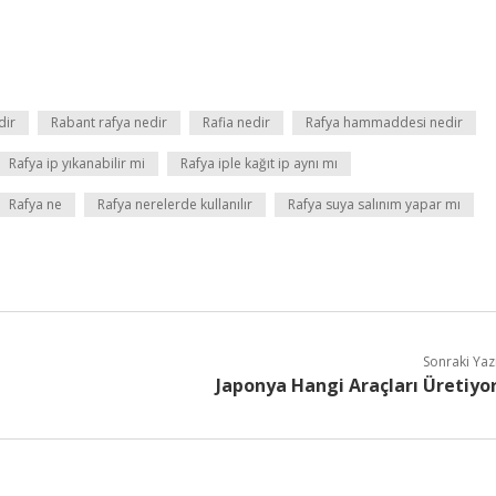
dir
Rabant rafya nedir
Rafia nedir
Rafya hammaddesi nedir
Rafya ip yıkanabilir mi
Rafya iple kağıt ip aynı mı
Rafya ne
Rafya nerelerde kullanılır
Rafya suya salınım yapar mı
Sonraki Yaz
Japonya Hangi Araçları Üretiyo