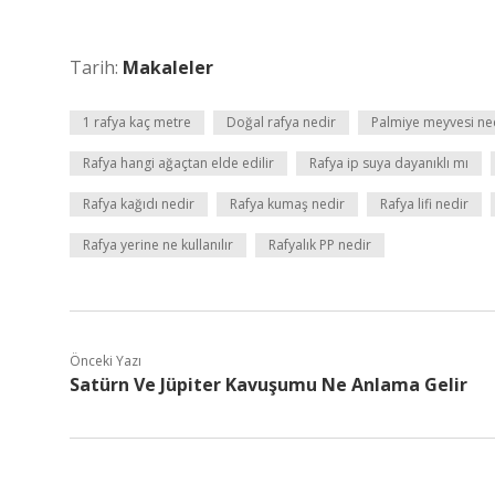
Tarih:
Makaleler
1 rafya kaç metre
Doğal rafya nedir
Palmiye meyvesi ne
Rafya hangi ağaçtan elde edilir
Rafya ip suya dayanıklı mı
Rafya kağıdı nedir
Rafya kumaş nedir
Rafya lifi nedir
Rafya yerine ne kullanılır
Rafyalık PP nedir
Önceki Yazı
Satürn Ve Jüpiter Kavuşumu Ne Anlama Gelir