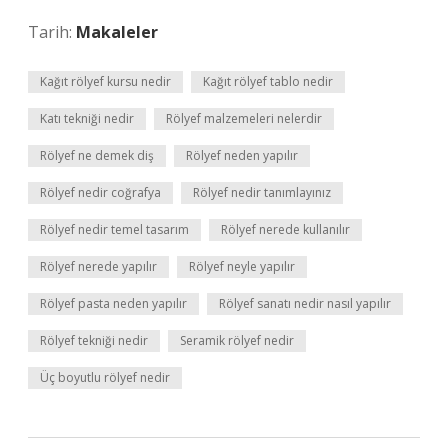
Tarih:
Makaleler
Kağıt rölyef kursu nedir
Kağıt rölyef tablo nedir
Katı tekniği nedir
Rölyef malzemeleri nelerdir
Rölyef ne demek diş
Rölyef neden yapılır
Rölyef nedir coğrafya
Rölyef nedir tanımlayınız
Rölyef nedir temel tasarım
Rölyef nerede kullanılır
Rölyef nerede yapılır
Rölyef neyle yapılır
Rölyef pasta neden yapılır
Rölyef sanatı nedir nasıl yapılır
Rölyef tekniği nedir
Seramik rölyef nedir
Üç boyutlu rölyef nedir