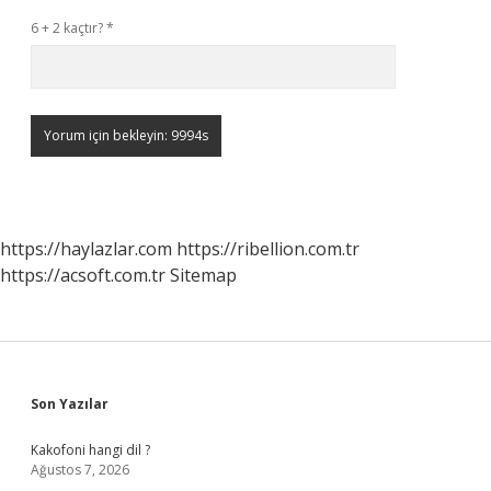
6 + 2 kaçtır?
*
https://haylazlar.com
https://ribellion.com.tr
https://acsoft.com.tr
Sitemap
Sidebar
Son Yazılar
Kakofoni hangi dil ?
Ağustos 7, 2026