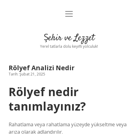
menüyü
Anasayfa
aç
Gizlilik Politikası
Şehir ve Lezzet
Yasal Uyarı
Yerel tatlarla dolu keyifli yolculuk!
Hakkımızda
Rölyef Analizi Nedir
Tarih: Şubat 21, 2025
Rölyef nedir
tanımlayınız?
Rahatlama veya rahatlama yüzeyde yükseltme veya
arıza olarak adlandırılır.