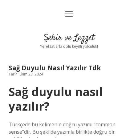
menüyü
Anasayfa
aç
Gizlilik Politikası
Şehir ve Lezzet
Yasal Uyarı
Yerel tatlarla dolu keyifli yolculuk!
Hakkımızda
Sağ Duyulu Nasıl Yazılır Tdk
Tarih: Ekim 23, 2024
Sağ duyulu nasıl
yazılır?
Türkçede bu kelimenin doğru yazımı “common
sense”dir. Bu şekilde yazımla birlikte doğru bir