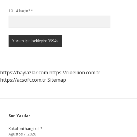
10 - 4 kaçtır?
*
https://haylazlar.com
https://ribellion.com.tr
https://acsoft.com.tr
Sitemap
Sidebar
Son Yazılar
Kakofoni hangi dil ?
Ağustos 7, 2026