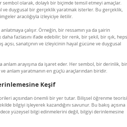
ir sembol olarak, dolaylı bir biçimde temsil etmeyi amaçlar.
 ve duygusal bir gerçeklik yaratmak isterler. Bu gerçeklik,
eler aracılığıyla izleyiciye iletilir.
ı anlatmaya çalışır. Örneğin, bir ressamın ya da şairin
ha fazlasını ifade edebilir; bir renk, bir şekil, bir ışık, heps
ış açısı, sanatçının ve izleyicinin hayal gücüne ve duygusal
 anlam arayışına da işaret eder. Her sembol, bir derinlik, bi
ve anlam yaratmanın en güçlü araçlarından biridir.
erinlemesine Keşif
leri açısından önemli bir yer tutar. Bilişsel öğrenme teorisi
ekilde bilgiyi işleyerek kazandığını savunur. Bu bakış açısına
dece yüzeysel bilgi edinmelerini değil, bilgiyi derinlemesine