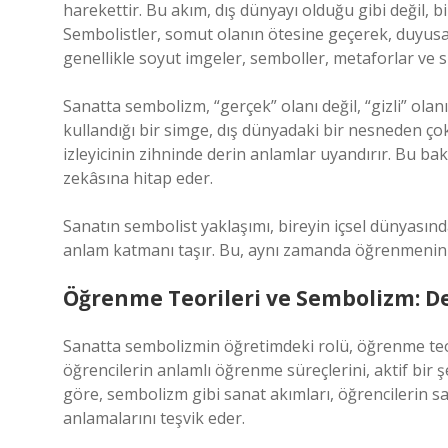
harekettir. Bu akım, dış dünyayı olduğu gibi değil, b
Sembolistler, somut olanın ötesine geçerek, duyusal
genellikle soyut imgeler, semboller, metaforlar ve simg
Sanatta sembolizm, “gerçek” olanı değil, “gizli” olan
kullandığı bir simge, dış dünyadaki bir nesneden çok da
izleyicinin zihninde derin anlamlar uyandırır. Bu bak
zekâsına hitap eder.
Sanatın sembolist yaklaşımı, bireyin içsel dünyasında
anlam katmanı taşır. Bu, aynı zamanda öğrenmenin 
Öğrenme Teorileri ve Sembolizm: D
Sanatta sembolizmin öğretimdeki rolü, öğrenme teori
öğrencilerin anlamlı öğrenme süreçlerini, aktif bir ş
göre, sembolizm gibi sanat akımları, öğrencilerin sa
anlamalarını teşvik eder.