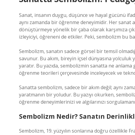
Sanat, insanın duygu, düşünce ve hayal gücünü ifade 
aynı zamanda bir öğrenme deneyimidir. Her sanat akı
dönüştürmeye yönelik bir çaba olarak karşımıza çık
izleyiciyi, öğreneni de etkiler. Peki, sembolizm bu b
Sembolizm, sanatın sadece görsel bir temsil olmadığ
savunur. Bu akım, bireyin içsel dünyasına yolculuk y
yaratır. Bu yazıda, sembolizmin sanatta ne anlama gel
öğrenme teorileri çerçevesinde inceleyecek ve teknolo
Sanatta sembolizm, sadece bir akım değil; aynı z
yaratmanın bir yoludur. Bu yazıyı okurken, sembol
öğrenme deneyimlerinizi ve algılarınızı sorgulamanı
Sembolizm Nedir? Sanatın Derinlikl
Sembolizm, 19. yüzyılın sonlarına doğru özellikle Fr