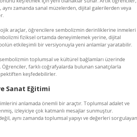
yönünü keşfetmek için yeni olanaklar sunar. Artık öğrenciler,
, aynı zamanda sanal müzelerden, dijital galerilerden veya
r.
olojik araçlar, öğrencilere sembolizmin derinliklerine inmeleri
sembolizmi fiziksel ortamda deneyimlemek yerine, dijital
lün etkileşimli bir versiyonuyla yeni anlamlar yaratabilir.
er, sembolizmin toplumsal ve kültürel bağlamları üzerinde
 Öğrenciler, farklı coğrafyalarda bulunan sanatçılarla
pektiften keşfedebilirler.
e Sanat Eğitimi
yimlerini anlamada önemli bir araçtır. Toplumsal adalet ve
şlenmiş, izleyiciye çok katmanlı mesajlar sunmuştur.
 değil, aynı zamanda toplumsal yapıyı ve değerleri sorgulaya