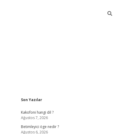
Sidebar
Son Yazılar
tulipbet giri
Kakofoni hangi dil ?
Ağustos 7, 2026
Betimleyici öge nedir ?
Ağustos 6, 2026