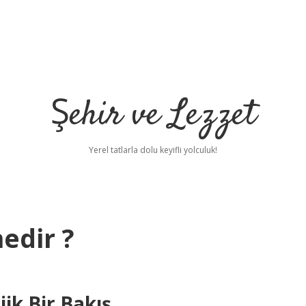
Şehir ve Lezzet
Yerel tatlarla dolu keyifli yolculuk!
edir ?
ik Bir Bakış