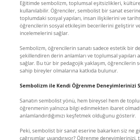
Eğitimde sembolizm, toplumsal eşitsizlikleri, kültüre
kullanılabilir. Öğrenciler, sembolist bir sanat eseri
toplumdaki sosyal yapıları, insan ilişkilerini ve tari
öğrencilerin sosyal etkileşim becerilerini geliştirir v
incelemelerini sağlar.
Sembolizm, öğrencilerin sanatı sadece estetik bir 
şekillendiren derin anlamları ve toplumsal yapıları 
sağlar. Bu tür bir pedagojik yaklaşım, öğrencilerin 
sahip bireyler olmalarına katkıda bulunur.
Sembolizm ile Kendi Öğrenme Deneyimlerinizi
Sanatın sembolist yönü, hem bireysel hem de toplum
öğrenmenin yalnızca bilgi edinmekten ibaret olmadığ
anlamlandırdığımızı keşfetmek olduğunu gösterir.
Peki, sembolist bir sanat eserine bakarken siz ne g
çağrışımlar uyandırıyor? Öğrenme deneyimlerinizi, t