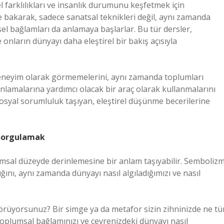
l farklılıkları ve insanlık durumunu keşfetmek için
ne bakarak, sadece sanatsal teknikleri değil, aynı zamanda
hsel bağlamları da anlamaya başlarlar. Bu tür dersler,
e onların dünyayı daha eleştirel bir bakış açısıyla
deneyim olarak görmemelerini, aynı zamanda toplumları
anlamalarına yardımcı olacak bir araç olarak kullanmalarını
sosyal sorumluluk taşıyan, eleştirel düşünme becerilerine
 Sorgulamak
sal düzeyde derinlemesine bir anlam taşıyabilir. Sembolizm
ını, aynı zamanda dünyayı nasıl algıladığımızı ve nasıl
örüyorsunuz? Bir simge ya da metafor sizin zihninizde ne tü
oplumsal bağlamınızı ve çevrenizdeki dünyayı nasıl