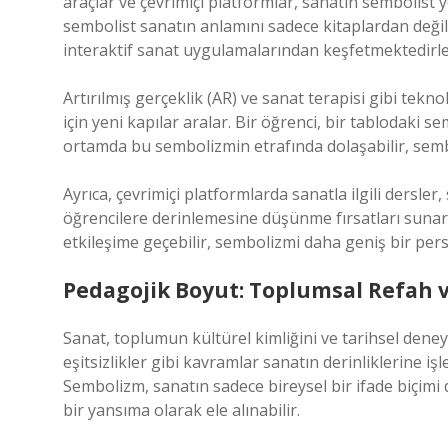
araçlar ve çevrimiçi platformlar, sanatın sembolist 
sembolist sanatın anlamını sadece kitaplardan değil
interaktif sanat uygulamalarından keşfetmektedirle
Artırılmış gerçeklik (AR) ve sanat terapisi gibi tekn
için yeni kapılar aralar. Bir öğrenci, bir tablodaki 
ortamda bu sembolizmin etrafında dolaşabilir, sembo
Ayrıca, çevrimiçi platformlarda sanatla ilgili dersl
öğrencilere derinlemesine düşünme fırsatları sunar.
etkileşime geçebilir, sembolizmi daha geniş bir pers
Pedagojik Boyut: Toplumsal Refah v
Sanat, toplumun kültürel kimliğini ve tarihsel dene
eşitsizlikler gibi kavramlar sanatın derinliklerine i
Sembolizm, sanatın sadece bireysel bir ifade biçimi
bir yansıma olarak ele alınabilir.