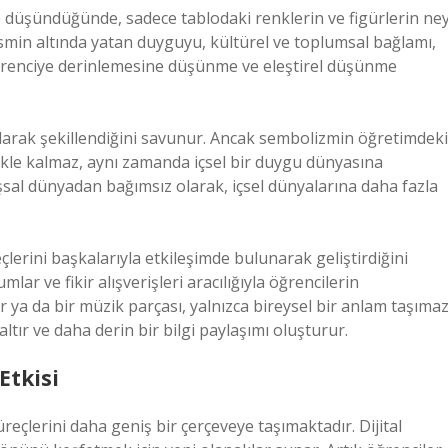
e düşündüğünde, sadece tablodaki renklerin ve figürlerin ney
smin altında yatan duyguyu, kültürel ve toplumsal bağlamı,
 öğrenciye derinlemesine düşünme ve eleştirel düşünme
olarak şekillendiğini savunur. Ancak sembolizmin öğretimdeki
mekle kalmaz, aynı zamanda içsel bir duygu dünyasına
dışsal dünyadan bağımsız olarak, içsel dünyalarına daha fazla
lerini başkalarıyla etkileşimde bulunarak geliştirdiğini
ar ve fikir alışverişleri aracılığıyla öğrencilerin
ir ya da bir müzik parçası, yalnızca bireysel bir anlam taşımaz
ltır ve daha derin bir bilgi paylaşımı oluşturur.
Etkisi
eçlerini daha geniş bir çerçeveye taşımaktadır. Dijital