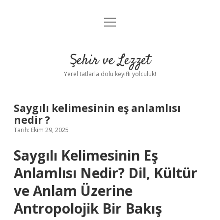
menüyü
Anasayfa
aç
Gizlilik Politikası
Şehir ve Lezzet
Yasal Uyarı
Yerel tatlarla dolu keyifli yolculuk!
Hakkımızda
Saygılı kelimesinin eş anlamlısı
nedir ?
Tarih: Ekim 29, 2025
Saygılı Kelimesinin Eş
Anlamlısı Nedir? Dil, Kültür
ve Anlam Üzerine
Antropolojik Bir Bakış