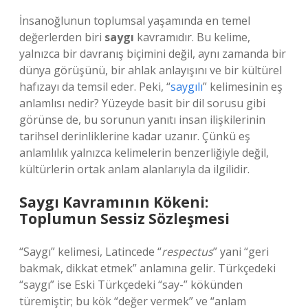
İnsanoğlunun toplumsal yaşamında en temel
değerlerden biri
saygı
kavramıdır. Bu kelime,
yalnızca bir davranış biçimini değil, aynı zamanda bir
dünya görüşünü, bir ahlak anlayışını ve bir kültürel
hafızayı da temsil eder. Peki, “
saygılı
” kelimesinin eş
anlamlısı nedir? Yüzeyde basit bir dil sorusu gibi
görünse de, bu sorunun yanıtı insan ilişkilerinin
tarihsel derinliklerine kadar uzanır. Çünkü eş
anlamlılık yalnızca kelimelerin benzerliğiyle değil,
kültürlerin ortak anlam alanlarıyla da ilgilidir.
Saygı Kavramının Kökeni:
Toplumun Sessiz Sözleşmesi
“Saygı” kelimesi, Latincede “
respectus
” yani “geri
bakmak, dikkat etmek” anlamına gelir. Türkçedeki
“saygı” ise Eski Türkçedeki “say-” kökünden
türemiştir; bu kök “değer vermek” ve “anlam