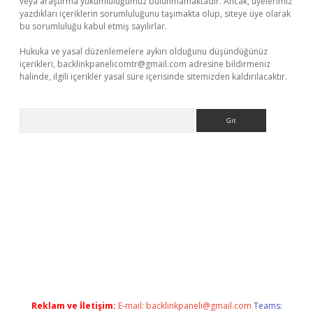
veya araştırma yükümlülüğümüz bulunmamaktadır. Ancak, üyelerimiz
yazdıkları içeriklerin sorumluluğunu taşımakta olup, siteye üye olarak
bu sorumluluğu kabul etmiş sayılırlar.
Hukuka ve yasal düzenlemelere aykırı olduğunu düşündüğünüz
içerikleri,
backlinkpanelicomtr@gmail.com
adresine bildirmeniz
halinde, ilgili içerikler yasal süre içerisinde sitemizden kaldırılacaktır.
Arama
pbet giriş
Reklam ve İletişim:
E-mail:
backlinkpaneli@gmail.com
Teams: