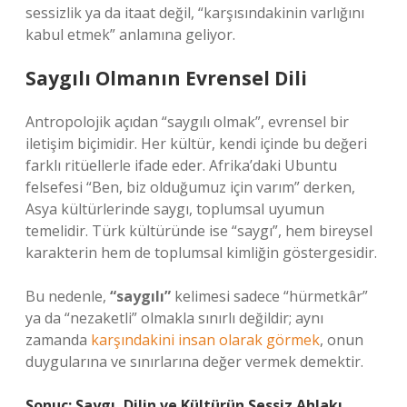
sessizlik ya da itaat değil, “karşısındakinin varlığını
kabul etmek” anlamına geliyor.
Saygılı Olmanın Evrensel Dili
Antropolojik açıdan “saygılı olmak”, evrensel bir
iletişim biçimidir. Her kültür, kendi içinde bu değeri
farklı ritüellerle ifade eder. Afrika’daki Ubuntu
felsefesi “Ben, biz olduğumuz için varım” derken,
Asya kültürlerinde saygı, toplumsal uyumun
temelidir. Türk kültüründe ise “saygı”, hem bireysel
karakterin hem de toplumsal kimliğin göstergesidir.
Bu nedenle,
“saygılı”
kelimesi sadece “hürmetkâr”
ya da “nezaketli” olmakla sınırlı değildir; aynı
zamanda
karşındakini insan olarak görmek
, onun
duygularına ve sınırlarına değer vermek demektir.
Sonuç: Saygı, Dilin ve Kültürün Sessiz Ahlakı