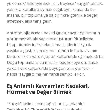
yüklemek” fiilleriyle ilişkilidir. Böylece “saygılı” olmak,
yalnızca kurallara uymak değil, aynı zamanda bir
insana, bir topluma ya da bir fikre içtenlikle değer
atfetmek anlamına gelir.
Antropolojik açıdan bakıldığında, saygı toplumların
görünmez ahlaki yapısını oluşturur. Ritüellerde,
hitap biçimlerinde, selamlama jestlerinde ya da
yaşlılara gösterilen özenin tümünde bu kavramın
kültürel izleri vardır. Japon kültüründe eğilmek, Orta
Doğu toplumlarında misafiri baş köşeye oturtmak
ya da Türk kültüründe büyüğün elini öpmek —
hepsi “saygılı olma”nın farklı sembolleridir.
Eş Anlamlı Kavramlar: Nezaket,
Hürmet ve Değer Bilmek
“Saygılı” kelimesinin doğrudan eş anlamlısı
“nezaketli”
,
“hürmetkâr”
veya
“edepli”