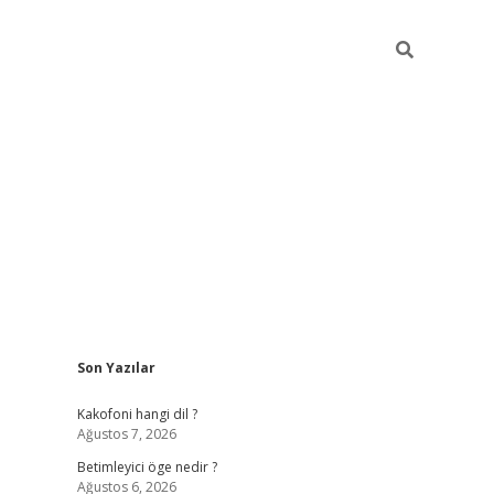
Sidebar
Son Yazılar
tulipbet giriş
Kakofoni hangi dil ?
Ağustos 7, 2026
Betimleyici öge nedir ?
Ağustos 6, 2026