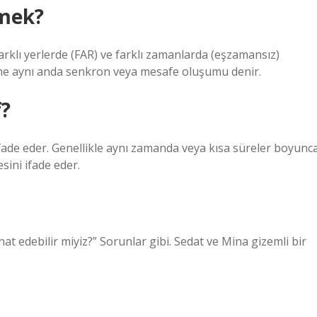
emek?
rklı yerlerde (FAR) ve farklı zamanlarda (eşzamansız)
eşime aynı anda senkron veya mesafe oluşumu denir.
?
fade eder. Genellikle aynı zamanda veya kısa süreler boyunc
ini ifade eder.
at edebilir miyiz?” Sorunlar gibi. Sedat ve Mina gizemli bir