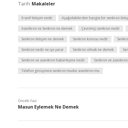
Tarih:
Makaleler
6 sınıf iletişim nedir
Aşağıdakilerden hangisi bir senkron ileti
Asenkron ve Senkron ne demek
Çevrimiçi senkron nedir
Senkron iletişim ne demek
Senkron konusu nedir
Senkro
Senkron nedir ne işe yarar
Senkron olmak ne demek
Sen
Senkron ve asenkron haberleşme nedir
Senkron ve asenkron i
Telefon görüşmesi senkron mudur asenkron mu
Önceki Yazı
Masun Eylemek Ne Demek