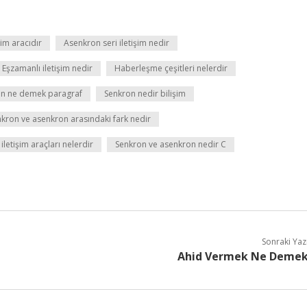
şim aracıdır
Asenkron seri iletişim nedir
Eşzamanlı iletişim nedir
Haberleşme çeşitleri nelerdir
n ne demek paragraf
Senkron nedir bilişim
kron ve asenkron arasındaki fark nedir
letişim araçları nelerdir
Senkron ve asenkron nedir C
Sonraki Yaz
Ahid Vermek Ne Deme