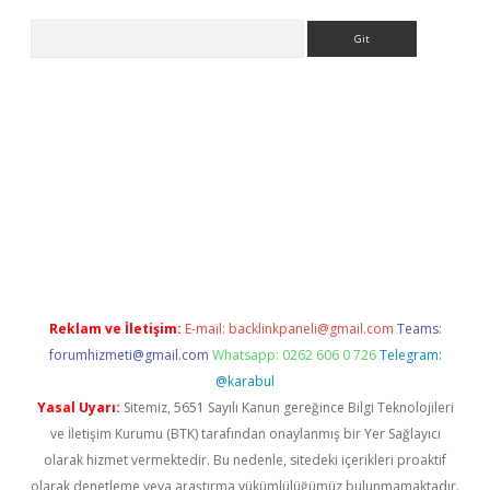
Arama
iriş
Reklam ve İletişim:
E-mail:
backlinkpaneli@gmail.com
Teams:
forumhizmeti@gmail.com
Whatsapp: 0262 606 0 726
Telegram:
@karabul
Yasal Uyarı:
Sitemiz, 5651 Sayılı Kanun gereğince Bilgi Teknolojileri
ve İletişim Kurumu (BTK) tarafından onaylanmış bir Yer Sağlayıcı
olarak hizmet vermektedir. Bu nedenle, sitedeki içerikleri proaktif
olarak denetleme veya araştırma yükümlülüğümüz bulunmamaktadır.