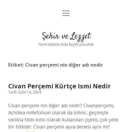
menüyü
Anasayfa
aç
Gizlilik Politikası
Şehir ve Lezzet
Yasal Uyarı
Yerel tatlarla dolu keyifli yolculuk!
Hakkımızda
Etiket:
Civan perçemi nin diğer adı nedir
Civan Perçemi Kürtçe Ismi Nedir
Tarih: Eylül 14, 2024
Civan perçemi nin diğer adı nedir? Civanperçemi,
Achillea millefolium olarak da bilinir, geçmişte
sıklıkla tıbbi bitki olarak kullanılan çiçekli, çok yıllık
bir bitkidir. Civan perçemi ayva denesi aynı mı?