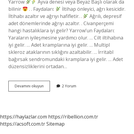
Yarrow
Ayva denesi veya Beyaz Başlı olarak da
bilinir
. . Faydaları:
İltihap önleyici, ağrı kesicidir.
İltihabı azaltır ve ağrıyı hafifletir. .
Ağrılı, depresif
adet dönemlerinde ağrıyı azaltır. . Civanperçemi
hangi hastalıklara iyi gelir? Yarrow’un Faydaları:
Yaraların iyileşmesine yardımcı olur. … Cilt iltihabına
iyi gelir. … Adet kramplarına iyi gelir. … Multipl
skleroz ataklarının sıklığını azaltabilir. … İrritabl
bağırsak sendromundaki kramplara iyi gelir. … Adet
düzensizliklerini ortadan…
Civan
Devamını okuyun
2 Yorum
Perçemi
Kürtçe
Ismi
Nedir
https://haylazlar.com
https://ribellion.com.tr
https://acsoft.com.tr
Sitemap