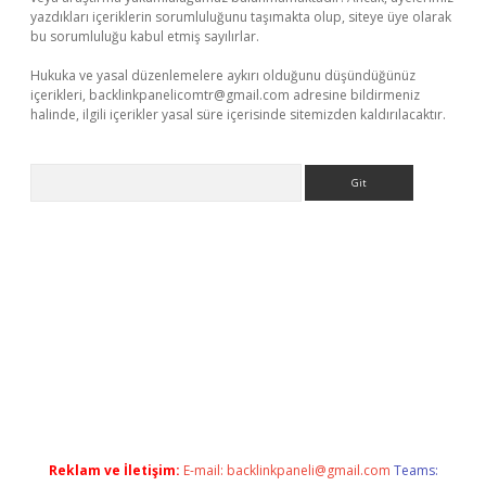
yazdıkları içeriklerin sorumluluğunu taşımakta olup, siteye üye olarak
bu sorumluluğu kabul etmiş sayılırlar.
Hukuka ve yasal düzenlemelere aykırı olduğunu düşündüğünüz
içerikleri,
backlinkpanelicomtr@gmail.com
adresine bildirmeniz
halinde, ilgili içerikler yasal süre içerisinde sitemizden kaldırılacaktır.
Arama
iş
Reklam ve İletişim:
E-mail:
backlinkpaneli@gmail.com
Teams: