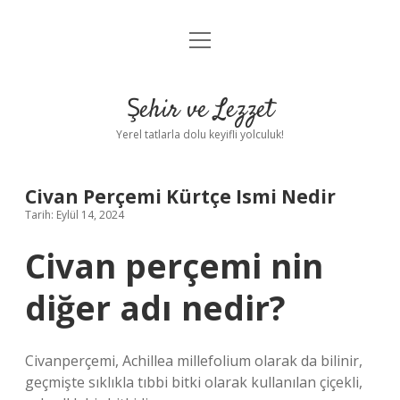
menüyü
Anasayfa
aç
Gizlilik Politikası
Şehir ve Lezzet
Yasal Uyarı
Yerel tatlarla dolu keyifli yolculuk!
Hakkımızda
Civan Perçemi Kürtçe Ismi Nedir
Tarih: Eylül 14, 2024
Civan perçemi nin
diğer adı nedir?
Civanperçemi, Achillea millefolium olarak da bilinir,
geçmişte sıklıkla tıbbi bitki olarak kullanılan çiçekli,