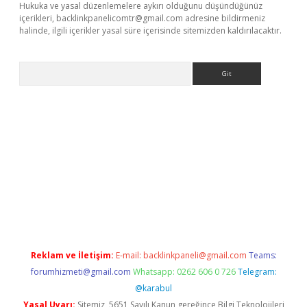
Hukuka ve yasal düzenlemelere aykırı olduğunu düşündüğünüz
içerikleri,
backlinkpanelicomtr@gmail.com
adresine bildirmeniz
halinde, ilgili içerikler yasal süre içerisinde sitemizden kaldırılacaktır.
Arama
riş
Reklam ve İletişim:
E-mail:
backlinkpaneli@gmail.com
Teams:
forumhizmeti@gmail.com
Whatsapp: 0262 606 0 726
Telegram:
@karabul
Yasal Uyarı:
Sitemiz, 5651 Sayılı Kanun gereğince Bilgi Teknolojileri