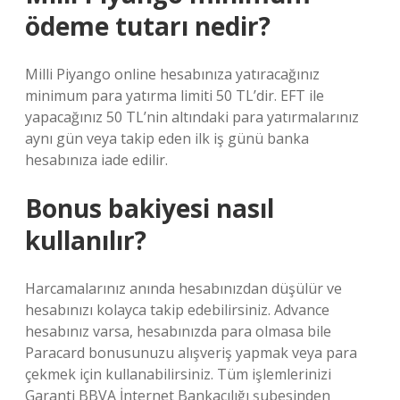
ödeme tutarı nedir?
Milli Piyango online hesabınıza yatıracağınız
minimum para yatırma limiti 50 TL’dir. EFT ile
yapacağınız 50 TL’nin altındaki para yatırmalarınız
aynı gün veya takip eden ilk iş günü banka
hesabınıza iade edilir.
Bonus bakiyesi nasıl
kullanılır?
Harcamalarınız anında hesabınızdan düşülür ve
hesabınızı kolayca takip edebilirsiniz. Advance
hesabınız varsa, hesabınızda para olmasa bile
Paracard bonusunuzu alışveriş yapmak veya para
çekmek için kullanabilirsiniz. Tüm işlemlerinizi
Garanti BBVA İnternet Bankacılığı şubesinden