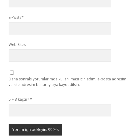
E-Posta*
Web Sitesi
Daha sonraki yorumlarımda kullanılması için adım, e-posta adresim
ve site adresim bu tarayıcıya kaydedilsin.
5 + 3 kaçtır?
*