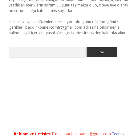
yazdıkları içeriklerin sorumluluğunu taşımakta olup, siteye üye olarak
bu sorumluluğu kabul etmiş sayılırlar.
Hukuka ve yasal düzenlemelere aykırı olduğunu düşündüğünüz
içerikleri,
backlinkpanelicomtr@gmail.com
adresine bildirmeniz
halinde, ilgili içerikler yasal süre içerisinde sitemizden kaldırılacaktır.
Arama
ipbet giriş
Reklam ve İletişim:
E-mail:
backlinkpaneli@gmail.com
Teams: