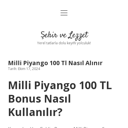
menüyü
Anasayfa
aç
Gizlilik Politikası
Şehir ve Lezzet
Yasal Uyarı
Yerel tatlarla dolu keyifli yolculuk!
Hakkımızda
Milli Piyango 100 Tl Nasıl Alınır
Tarih: Ekim 17, 2024
Milli Piyango 100 TL
Bonus Nasıl
Kullanılır?