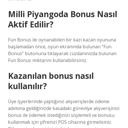
Milli Piyangoda Bonus Nasıl
Aktif Edilir?
Fun Bonus ile oynanabilen bir kazı kazan oyununa
başlamadan önce, oyun ekranında bulunan “Fun
Bonus” butonuna tıklayarak cüzdanınızda bulunan
Fun Bonus miktarını kullanabilirsiniz.
Kazanılan bonus nasıl
kullanılır?
Üye işyerlerinde yaptığınız alışverişlerde ödeme
adımına geldiğinizde kasadaki görevliye alışverişinizi
bonus ile ödemek istediğinizi söylemeli ve bonusu
kullanmak için şifrenizi POS cihazına girmelisiniz.