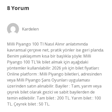
8 Yorum
Kardelen
Milli Piyango 100 Tl Nasıl Alınır anlatımında
kavramsal çerçeve net, pratik yönler ise geri planda.
Benim yaklaşımım kısa bir başlıkla şöyle: Milli
Piyango 100 TL’lik bilet almak için aşağıdaki
yöntemler kullanılabilir: 2026 yılı için bilet fiyatları:
Online platform : Milli Piyango biletleri, adresinden
veya Milli Piyango Şans Oyunları uygulaması
üzerinden satın alınabilir. Bayiler : Tam, yarım veya
çeyrek bilet olarak gezici ve sabit bayilerden de
temin edilebilir. Tam bilet : 200 TL. Yarım bilet : 100
TL. Çeyrek bilet : 50 TL.