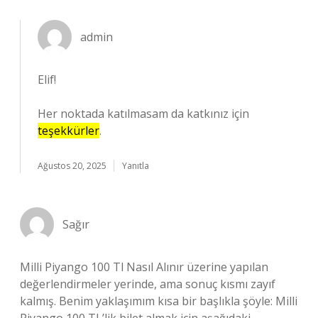
admin
Elif!
Her noktada katılmasam da katkınız için
teşekkürler
.
Ağustos 20, 2025
Yanıtla
Sağır
Milli Piyango 100 Tl Nasıl Alınır üzerine yapılan
değerlendirmeler yerinde, ama sonuç kısmı zayıf
kalmış. Benim yaklaşımım kısa bir başlıkla şöyle: Milli