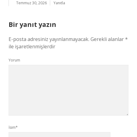
Temmuz 30, 2026
Yanıtla
Bir yanıt yazın
E-posta adresiniz yayınlanmayacak.
Gerekli alanlar
*
ile işaretlenmişlerdir
Yorum
İsim*