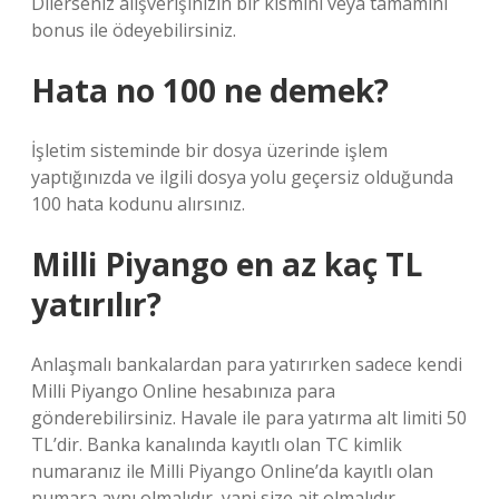
Dilerseniz alışverişinizin bir kısmını veya tamamını
bonus ile ödeyebilirsiniz.
Hata no 100 ne demek?
İşletim sisteminde bir dosya üzerinde işlem
yaptığınızda ve ilgili dosya yolu geçersiz olduğunda
100 hata kodunu alırsınız.
Milli Piyango en az kaç TL
yatırılır?
Anlaşmalı bankalardan para yatırırken sadece kendi
Milli Piyango Online hesabınıza para
gönderebilirsiniz. Havale ile para yatırma alt limiti 50
TL’dir. Banka kanalında kayıtlı olan TC kimlik
numaranız ile Milli Piyango Online’da kayıtlı olan
numara aynı olmalıdır, yani size ait olmalıdır.