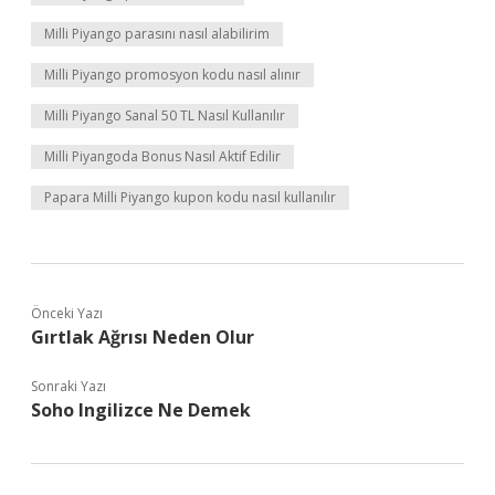
Milli Piyango parasını nasıl alabilirim
Milli Piyango promosyon kodu nasıl alınır
Milli Piyango Sanal 50 TL Nasıl Kullanılır
Milli Piyangoda Bonus Nasıl Aktif Edilir
Papara Milli Piyango kupon kodu nasıl kullanılır
Önceki Yazı
Gırtlak Ağrısı Neden Olur
Sonraki Yazı
Soho Ingilizce Ne Demek