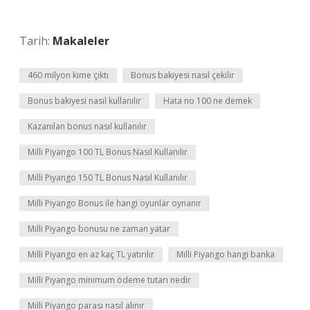
Tarih:
Makaleler
460 milyon kime çıktı
Bonus bakiyesi nasıl çekilir
Bonus bakiyesi nasıl kullanılır
Hata no 100 ne demek
Kazanılan bonus nasıl kullanılır
Milli Piyango 100 TL Bonus Nasıl Kullanılır
Milli Piyango 150 TL Bonus Nasıl Kullanılır
Milli Piyango Bonus ile hangi oyunlar oynanır
Milli Piyango bonusu ne zaman yatar
Milli Piyango en az kaç TL yatırılır
Milli Piyango hangi banka
Milli Piyango minimum ödeme tutarı nedir
Milli Piyango parası nasıl alınır