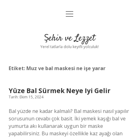
menüyü
Anasayfa
aç
Gizlilik Politikası
Şehir ve Lezzet
Yasal Uyarı
Yerel tatlarla dolu keyifli yolculuk!
Hakkımızda
Etiket:
Muz ve bal maskesi ne işe yarar
Yüze Bal Sürmek Neye Iyi Gelir
Tarih: Ekim 15, 2024
Bal yüzde ne kadar kalmalı? Bal maskesi nasıl yapılır
sorusunun cevabı çok basit. İki yemek kaşığı bal ve
yumurta akı kullanarak uygun bir maske
yapabilirsiniz. Bu maskeyi özellikle kaz ayağı olan