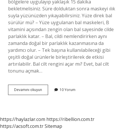
bölgelere uygulayıp yaklaşık 15 dakika
bekletmelisiniz. Süre dolduktan sonra maskeyi ılık
suyla yüzünüzden yıkayabilirsiniz. Yüze direk bal
sürülür mü? – Yüze uygulanan bal maskeleri, B
vitamini açısından zengin olan bal sayesinde cilde
parlaklık katar. – Bal, cildi nemlendirirken aynı
zamanda doğal bir parlaklık kazanmasına da
yardımcı olur. – Tek başına kullanılabileceği gibi
çeşitli doğal ürünlerle birleştirilerek de etkisi
artırılabilir. Bal cilt rengini açar mı? Evet, bal cilt
tonunu açmak…
Yüze
Devamını okuyun
10 Yorum
Bal
Sürmek
Neye
Iyi
Gelir
https://haylazlar.com
https://ribellion.com.tr
https://acsoft.com.tr
Sitemap