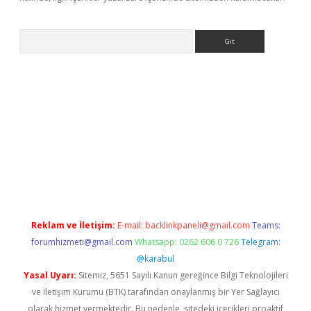
Arama
riş
Reklam ve İletişim:
E-mail:
backlinkpaneli@gmail.com
Teams:
forumhizmeti@gmail.com
Whatsapp: 0262 606 0 726
Telegram:
@karabul
Yasal Uyarı:
Sitemiz, 5651 Sayılı Kanun gereğince Bilgi Teknolojileri
ve İletişim Kurumu (BTK) tarafından onaylanmış bir Yer Sağlayıcı
olarak hizmet vermektedir. Bu nedenle, sitedeki içerikleri proaktif